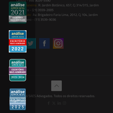
Centro - (48) 3024-5590
Rio de Janeiro:
R. Jardim Botânico, 657, Cj 314/315, Jardim
Botânico - (21) 3559-2005
São Paulo:
Av. Brigadeiro Faria Lima, 2012, Cj 104, Jardim
Paulistano - (11) 3539-9036
Siga-nos
© 2026 SAES Advogados. Todos os direitos reservados.