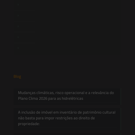
Publicações
Artigos
Novidades Legislativas
Informativos
Contato
Blog
Mudanças climáticas, risco operacional e a relevância do
Plano Clima 2026 para as hidrelétricas
A inclusão de imóvel em inventário de patrimônio cultural
não basta para impor restrições ao direito de
propriedade: