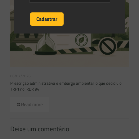
06/07/2026
Prescrição administrativa e embargo ambiental: o que decidiu o
TRF1 no IRDR 94
Read more
Deixe um comentário