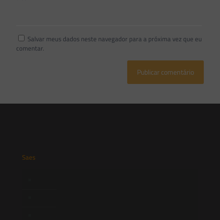
Salvar meus dados neste navegador para a próxima vez que eu
comentar.
Saes
Início
Quem Somos
Atuação