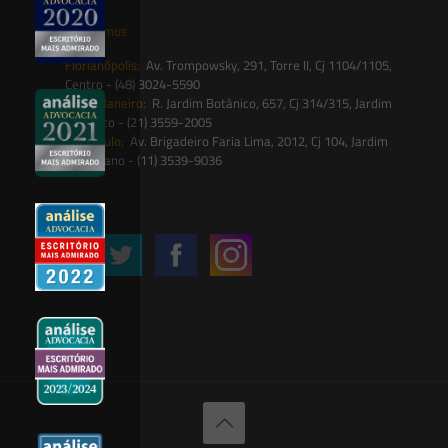
Onde estamos
Florianópolis:
Av. Trompowsky, 291, Torre II, Cj 1104/1105,
Centro - (48) 3024-5590
Rio de Janeiro:
R. Jardim Botânico, 657, Cj 314/315, Jardim
Botânico - (21) 3559-2005
São Paulo:
Av. Brigadeiro Faria Lima, 2012, Cj 104, Jardim
Paulistano - (11) 3539-9036
Siga-nos