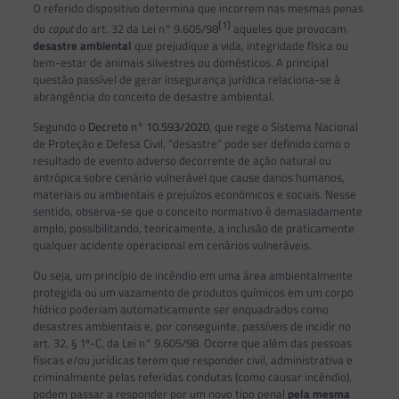
O referido dispositivo determina que incorrem nas mesmas penas
[1]
do
caput
do art. 32 da Lei n° 9.605/98
aqueles que provocam
desastre ambiental
que prejudique a vida, integridade física ou
bem-estar de animais silvestres ou domésticos. A principal
questão passível de gerar insegurança jurídica relaciona-se à
abrangência do conceito de desastre ambiental.
Segundo o
Decreto n° 10.593/2020
, que rege o Sistema Nacional
de Proteção e Defesa Civil, “desastre” pode ser definido como o
resultado de evento adverso decorrente de ação natural ou
antrópica sobre cenário vulnerável que cause danos humanos,
materiais ou ambientais e prejuízos econômicos e sociais. Nesse
sentido, observa-se que o conceito normativo é demasiadamente
amplo, possibilitando, teoricamente, a inclusão de praticamente
qualquer acidente operacional em cenários vulneráveis.
Ou seja, um princípio de incêndio em uma área ambientalmente
protegida ou um vazamento de produtos químicos em um corpo
hídrico poderiam automaticamente ser enquadrados como
desastres ambientais e, por conseguinte, passíveis de incidir no
art. 32, § 1º-C, da Lei n° 9.605/98. Ocorre que além das pessoas
físicas e/ou jurídicas terem que responder civil, administrativa e
criminalmente pelas referidas condutas (como causar incêndio),
podem passar a responder por um novo tipo penal
pela mesma