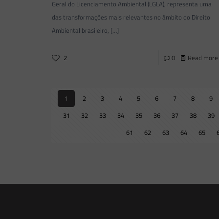
Geral do Licenciamento Ambiental (LGLA), representa uma
das transformações mais relevantes no âmbito do Direito
Ambiental brasileiro,
[…]
2
0
Read more
1
2
3
4
5
6
7
8
9
31
32
33
34
35
36
37
38
39
61
62
63
64
65