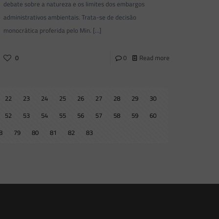
debate sobre a natureza e os limites dos embargos
administrativos ambientais. Trata-se de decisão
monocrática proferida pelo Min.
[…]
0
0
Read more
22
23
24
25
26
27
28
29
30
52
53
54
55
56
57
58
59
60
8
79
80
81
82
83