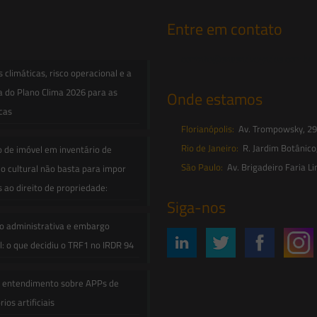
Entre em contato
contato@saesadvogados.com.br
climáticas, risco operacional e a
a do Plano Clima 2026 para as
Onde estamos
icas
Florianópolis:
Av. Trompowsky, 291,
Rio de Janeiro:
R. Jardim Botânico
o de imóvel em inventário de
São Paulo:
Av. Brigadeiro Faria Li
o cultural não basta para impor
s ao direito de propriedade:
Siga-nos
o administrativa e embargo
: o que decidiu o TRF1 no IRDR 94
e entendimento sobre APPs de
ios artificiais