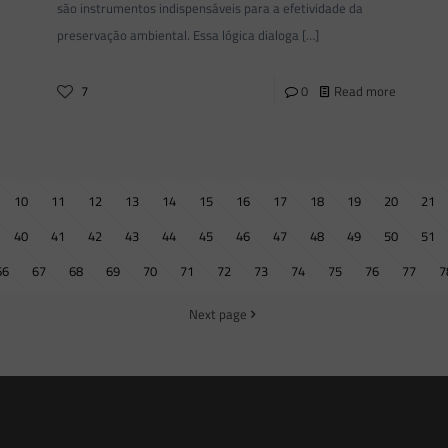
são instrumentos indispensáveis para a efetividade da
preservação ambiental. Essa lógica dialoga
[…]
7
0
Read more
10
11
12
13
14
15
16
17
18
19
20
21
40
41
42
43
44
45
46
47
48
49
50
51
66
67
68
69
70
71
72
73
74
75
76
77
7
Next page