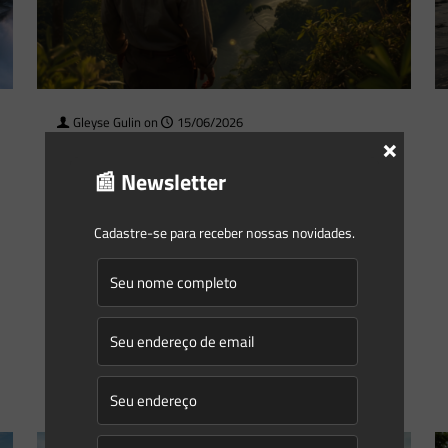
Gleyse Gulin
on
15/06/2026
×
O Decreto do PSA chegou: quem
📰 Newsletter
está preparado para monetizar
ativos ambientais?
Cadastre-se para receber nossas novidades.
Cinco anos após a promulgação da Lei nº 14.119/2021, o
Brasil finalmente possui regras operacionais para
monetizar ativos ambientais. Com a publicação do Decreto
nº 13.018,
[…]
0
0
Read more