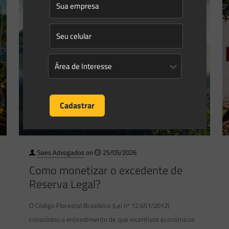
Saes Advogados
on
25/05/2026
Como monetizar o excedente de
Reserva Legal?
O Código Florestal Brasileiro (Lei nº 12.651/2012)
consolidou o entendimento de que incentivos econômicos