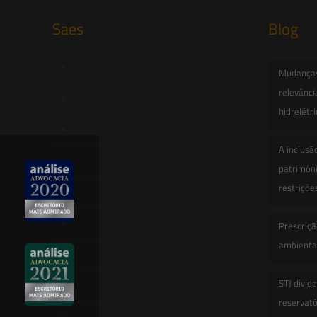
Saes
Blog
Início
Mudanças 
relevânci
Quem Somos
hidrelétr
Atuação
A inclusã
Equipe
patrimôni
restriçõe
Newsletter
Publicações
Prescriçã
ambiental
Artigos
STJ divid
Novidades Legislativas
reservatór