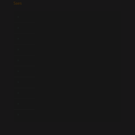
Saes
Início
Quem Somos
Atuação
Equipe
Newsletter
Publicações
Artigos
Novidades Legislativas
Informativos
Contato