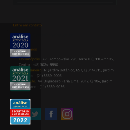
Entre em contato
contato@saesadvogados.com.br
Onde estamos
Florianópolis:
Av. Trompowsky, 291, Torre II, Cj 1104/1105,
Centro - (48) 3024-5590
Rio de Janeiro:
R. Jardim Botânico, 657, Cj 314/315, Jardim
Botânico - (21) 3559-2005
São Paulo:
Av. Brigadeiro Faria Lima, 2012, Cj 104, Jardim
Paulistano - (11) 3539-9036
Siga-nos