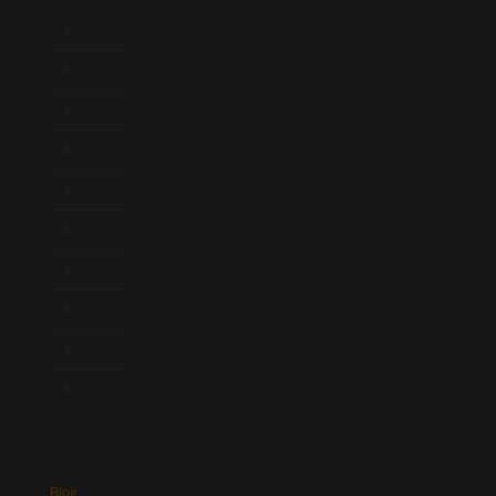
Início
Quem Somos
Atuação
Equipe
Newsletter
Publicações
Artigos
Novidades Legislativas
Informativos
Contato
Blog