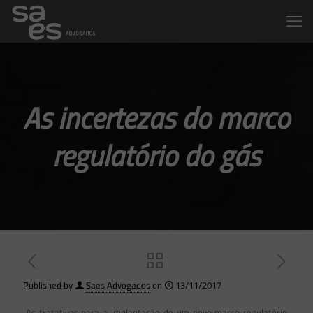
As incertezas do marco
regulatório do gás
Published by
Saes Advogados
on
13/11/2017
As tratativas para a implantação de um novo marco regulatório