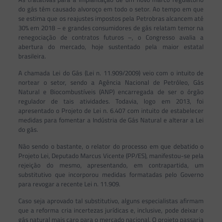
do gás têm causado alvoroço em todo o setor. Ao tempo em que
se estima que os reajustes impostos pela Petrobras alcancem até
30% em 2018 – e grandes consumidores de gás relatam temor na
renegociação de contratos futuros –, o Congresso avalia a
abertura do mercado, hoje sustentado pela maior estatal
brasileira.
A chamada Lei do Gás (Lei n. 11.909/2009) veio com o intuito de
nortear o setor, sendo a Agência Nacional de Petróleo, Gás
Natural e Biocombustíveis (ANP) encarregada de ser o órgão
regulador de tais atividades. Todavia, logo em 2013, foi
apresentado o Projeto de Lei n. 6.407 com intuito de estabelecer
medidas para fomentar a Indústria de Gás Natural e alterar a Lei
do gás.
Não sendo o bastante, o relator do processo em que debatido o
Projeto Lei, Deputado Marcus Vicente (PP/ES), manifestou-se pela
rejeição do mesmo, apresentando, em contrapartida, um
substitutivo que incorporou medidas formatadas pelo Governo
para revogar a recente Lei n. 11.909.
Caso seja aprovado tal substitutivo, alguns especialistas afirmam
que a reforma cria incertezas jurídicas e, inclusive, pode deixar o
gás natural mais caro para o mercado nacional. O projeto passaria