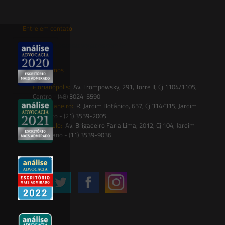
Entre em contato
contato@saesadvogados.com.br
Onde estamos
Florianópolis:
Av. Trompowsky, 291, Torre II, Cj 1104/1105,
Centro - (48) 3024-5590
Rio de Janeiro:
R. Jardim Botânico, 657, Cj 314/315, Jardim
Botânico - (21) 3559-2005
São Paulo:
Av. Brigadeiro Faria Lima, 2012, Cj 104, Jardim
Paulistano - (11) 3539-9036
Siga-nos