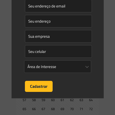
Nacional dos Povos Indígenas – Funai para
[…]
0
0
Read more
1
2
3
4
5
6
7
8
9
10
11
12
13
14
15
16
17
18
19
20
21
22
23
24
25
26
27
28
29
30
31
32
33
34
35
36
37
38
39
40
41
42
43
44
45
46
47
48
49
50
51
52
53
54
55
56
57
58
59
60
61
62
63
64
65
66
67
68
69
70
71
72