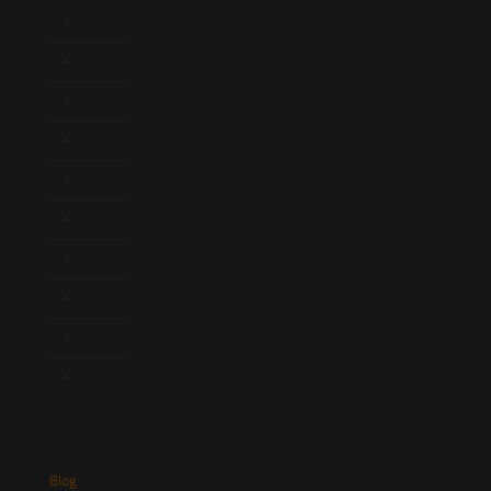
Início
Quem Somos
Atuação
Equipe
Newsletter
Publicações
Artigos
Novidades Legislativas
Informativos
Contato
Blog