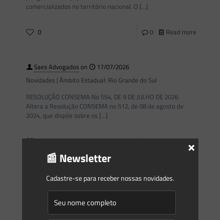
comercializados no território nacional. O
[…]
0
0
Read more
Saes Advogados
on
17/07/2026
Novidades | Âmbito Estadual: Rio Grande do Sul
RESOLUÇÃO CONSEMA No 554, DE 9 DE JULHO DE 2026
Altera a Resolução CONSEMA no 512, de 08 de agosto de
2024, que dispõe sobre os
[…]
×
0
0
Read more
📰 Newsletter
Saes Advogados
on
17/07/2026
Cadastre-se para receber nossas novidades.
Novidades | Âmbito Federal
PORTARIA FUNAI No 1.442, DE 9 DE JULHO DE 2026 Define os
procedimentos para emissão de anuência da Fundação