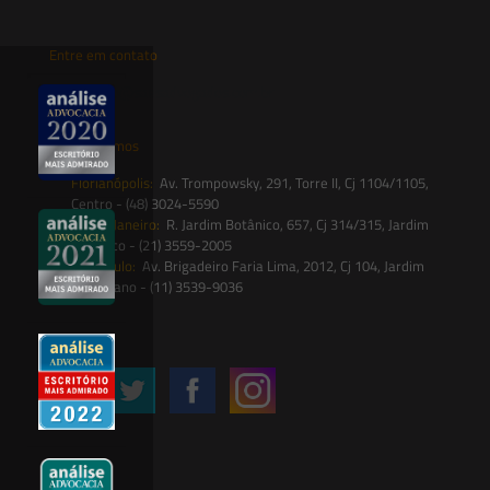
Entre em contato
contato@saesadvogados.com.br
Onde estamos
Florianópolis:
Av. Trompowsky, 291, Torre II, Cj 1104/1105,
Centro - (48) 3024-5590
Rio de Janeiro:
R. Jardim Botânico, 657, Cj 314/315, Jardim
Botânico - (21) 3559-2005
São Paulo:
Av. Brigadeiro Faria Lima, 2012, Cj 104, Jardim
Paulistano - (11) 3539-9036
Siga-nos