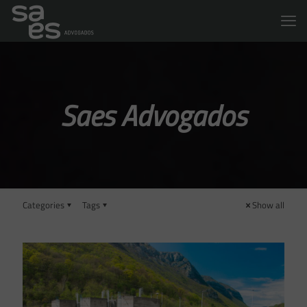
Saes Advogados
Categories
Tags
Show all