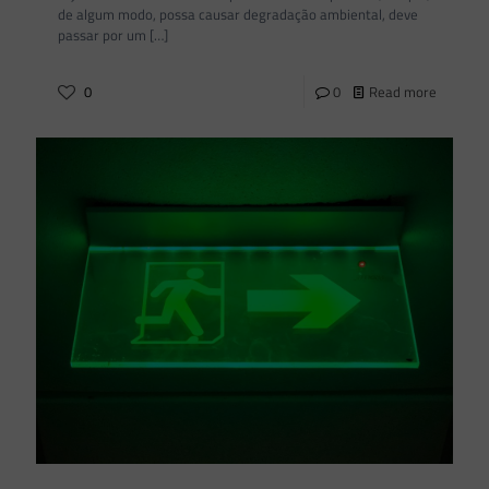
de algum modo, possa causar degradação ambiental, deve
passar por um
[…]
0
0
Read more