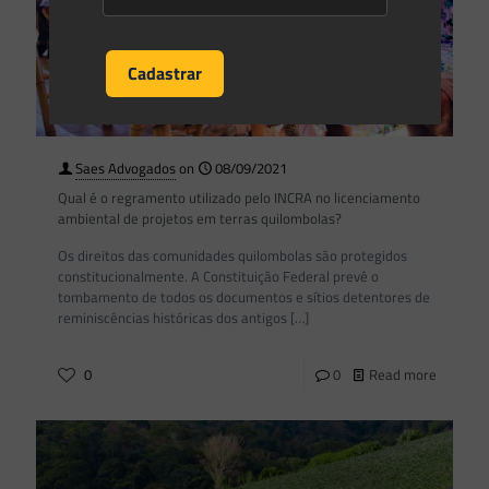
Saes Advogados
on
08/09/2021
Qual é o regramento utilizado pelo INCRA no licenciamento
ambiental de projetos em terras quilombolas?
Os direitos das comunidades quilombolas são protegidos
constitucionalmente. A Constituição Federal prevê o
tombamento de todos os documentos e sítios detentores de
reminiscências históricas dos antigos
[…]
0
0
Read more