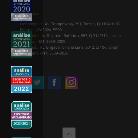
Onde estamos
Florianópolis:
Av. Trompowsky, 291, Torre II, Cj 1104/1105,
Centro - (48) 3024-5590
Rio de Janeiro:
R. Jardim Botânico, 657, Cj 314/315, Jardim
Botânico - (21) 3559-2005
São Paulo:
Av. Brigadeiro Faria Lima, 2012, Cj 104, Jardim
Paulistano - (11) 3539-9036
Siga-nos