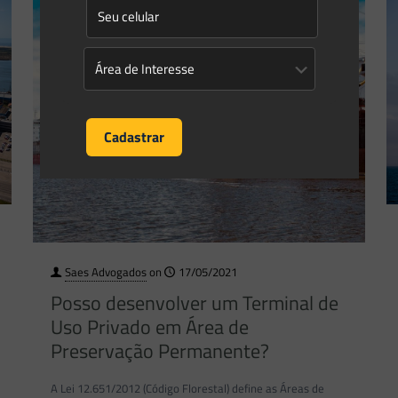
Saes Advogados
on
17/05/2021
Posso desenvolver um Terminal de
Uso Privado em Área de
Preservação Permanente?
A Lei 12.651/2012 (Código Florestal) define as Áreas de