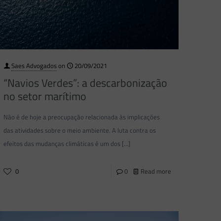
Saes Advogados
on
20/09/2021
“Navios Verdes”: a descarbonização
no setor marítimo
Não é de hoje a preocupação relacionada às implicações
das atividades sobre o meio ambiente. A luta contra os
efeitos das mudanças climáticas é um dos
[…]
0
0
Read more