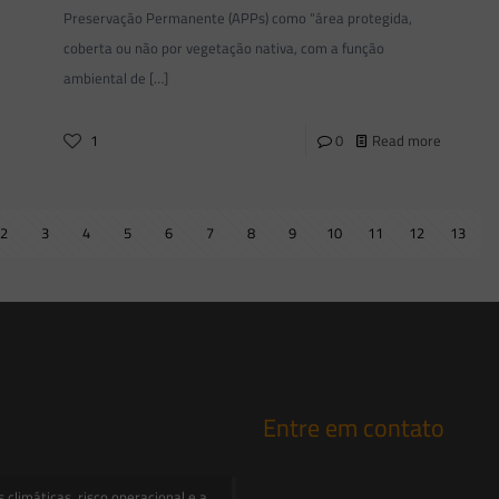
Preservação Permanente (APPs) como “área protegida,
coberta ou não por vegetação nativa, com a função
ambiental de
[…]
1
0
Read more
2
3
4
5
6
7
8
9
10
11
12
13
Entre em contato
contato@saesadvogados.com.br
climáticas, risco operacional e a