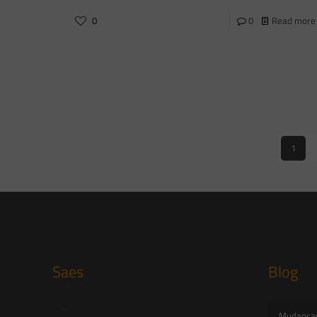
0
0
Read more
1
Saes
Blog
Início
Mudanças 