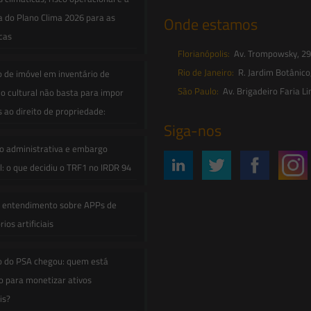
a do Plano Clima 2026 para as
Onde estamos
icas
Florianópolis:
Av. Trompowsky, 291,
Rio de Janeiro:
R. Jardim Botânico
o de imóvel em inventário de
São Paulo:
Av. Brigadeiro Faria Li
o cultural não basta para impor
s ao direito de propriedade:
Siga-nos
o administrativa e embargo
: o que decidiu o TRF1 no IRDR 94
e entendimento sobre APPs de
ios artificiais
o do PSA chegou: quem está
 para monetizar ativos
is?