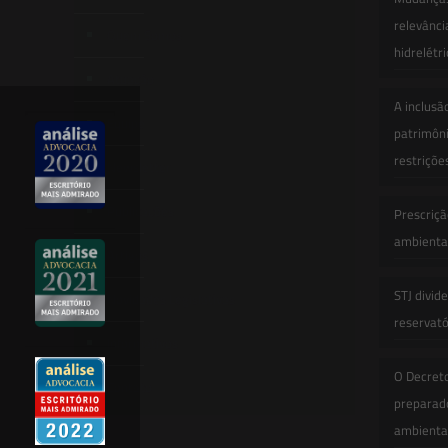
relevânci
Quem Somos
hidrelétr
Atuação
A inclusã
Equipe
patrimôni
restriçõe
Newsletter
Publicações
Prescriçã
ambiental
Artigos
STJ divid
Novidades Legislativas
reservatór
Informativos
O Decret
Contato
preparado
ambienta