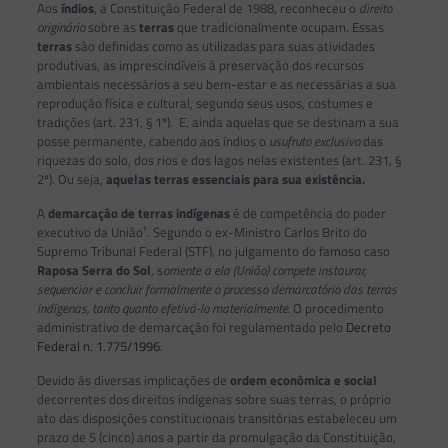
Aos
índios
, a Constituição Federal de 1988, reconheceu o
direito
originário
sobre as
terras
que tradicionalmente ocupam. Essas
terras
são definidas como as utilizadas para suas atividades
produtivas, as imprescindíveis à preservação dos recursos
ambientais necessários a seu bem-estar e as necessárias a sua
reprodução física e cultural, segundo seus usos, costumes e
tradições (art. 231, § 1º). E, ainda aquelas que se destinam a sua
posse permanente, cabendo aos índios o
usufruto exclusivo
das
riquezas do solo, dos rios e dos lagos nelas existentes (art. 231, §
2º). Ou seja,
aquelas terras essenciais para sua existência.
A
demarcação de terras indígenas
é de competência do poder
executivo da União¹. Segundo o ex-Ministro Carlos Brito do
Supremo Tribunal Federal (STF), no julgamento do famoso caso
Raposa Serra do Sol
, s
omente a ela (União) compete instaurar,
sequenciar e concluir formalmente o processo demarcatório das terras
indígenas, tanto quanto efetivá-lo materialmente.
O procedimento
administrativo de demarcação foi regulamentado pelo
Decreto
Federal n. 1.775/1996
.
Devido às diversas implicações de
ordem econômica e social
decorrentes dos direitos indígenas sobre suas terras, o próprio
ato das disposições constitucionais transitórias estabeleceu um
prazo de 5 (cinco) anos a partir da promulgação da Constituição,