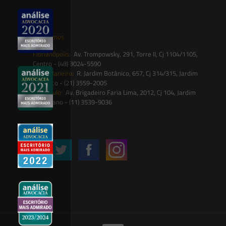
contato@saesadvogados.com.br
Onde estamos
Florianópolis:
Av. Trompowsky, 291, Torre II, Cj 1104/1105,
Centro - (48) 3024-5590
Rio de Janeiro:
R. Jardim Botânico, 657, Cj 314/315, Jardim
Botânico - (21) 3559-2005
São Paulo:
Av. Brigadeiro Faria Lima, 2012, Cj 104, Jardim
Paulistano - (11) 3539-9036
Siga-nos