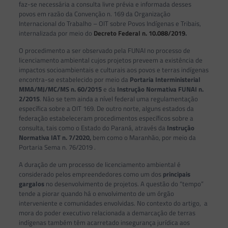
faz-se necessária a consulta livre prévia e informada desses
povos em razão da Convenção n. 169 da Organização
Internacional do Trabalho – OIT sobre Povos Indígenas e Tribais,
internalizada por meio do
Decreto Federal n. 10.088/2019
.
O procedimento a ser observado pela FUNAI no processo de
licenciamento ambiental cujos projetos preveem a existência de
impactos socioambientais e culturais aos povos e terras indígenas
encontra-se estabelecido por meio da
Portaria Interministerial
MMA/MJ/MC/MS n. 60/2015
e da
Instrução Normativa FUNAI n.
2/2015
. Não se tem ainda a nível federal uma regulamentação
específica sobre a OIT 169. De outro norte, alguns estados da
federação estabeleceram procedimentos específicos sobre a
consulta, tais como o Estado do Paraná, através da
Instrução
Normativa IAT n. 7/2020,
bem como o Maranhão, por meio da
Portaria Sema n. 76/2019 .
A duração de um processo de licenciamento ambiental é
considerado pelos empreendedores como um dos
principais
gargalos
no desenvolvimento de projetos. A questão do “tempo”
tende a piorar quando há o envolvimento de um órgão
interveniente e comunidades envolvidas. No contexto do artigo, a
mora do poder executivo relacionada a demarcação de terras
indígenas também têm acarretado insegurança jurídica aos