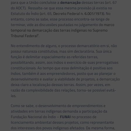
para que a União concluísse a
demarcação
dessas terras (art. 67
do ADCT). Ressalte-se que essa mesma previsão já existia no
Estatuto do Índio (art. 65,
Decreto Federal n. 6.001/1973
). No
entanto, como se sabe, esse processo encontra-se longe de
terminar, vide as discussões pautadas no julgamento d
o marco
temporal na demarcação das terras indígenas no Supremo
Tribunal Federal².
No entendimento de alguns, o processo demarcatório em si, não
possui natureza constitutiva, mas sim declaratória. Sua única
função é delimitar espacialmente as referidas terras,
possibilitando, assim, aos índios o exercício de suas prerrogativas
constitucionais. Ao tempo que essa delimitação é positiva aos
índios, também é aos empreendedores, posto que ao planejar o
desenvolvimento e avaliar a viabilidade de projetos, a demarcação
deixa claro a localização dessas terras. Assim, por vezes, em
razão da complexibilidade das relações, torna-se possível evitá-
las.
Como se sabe, o desenvolvimento de empreendimentos e
atividades em terras indígenas demanda a participação da
Fundação Nacional do Índio –
FUNAI
no processo de
licenciamento ambiental desses projetos, como representante
dos interesses dos povos indígenas afetados. Da mesma forma,