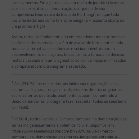
licenciamentos. Em alguns casos, em razão do judiciário fazer as
vezes do executivo na demarcação, usurpando de sua
competência (
vide
o caso da Bacia do Rio Tibagi³, em que toda
bacia foi declarada como território indigena – assunto objeto de
um próximo artigo).
Assim, torna-se fundamental ao empreendedor mapear todos os
cenários e riscos possíveis, além de avaliar de forma antecipada
todas as alternativas econômicas e socioambientais para o
desenvolvimento de projetos. Dessa forma, a tomada de decisão
restará baseada em um diagnóstico sólido, de riscos minimizados
e compatível com o cronograma esperado.
1
Art. 231. São reconhecidos aos índios sua organização social,
costumes, línguas, crenças e tradições, e os direitos originários
sobre as terras que tradicionalmente ocupam, competindo à
União demarcá-las, proteger e fazer respeitar todos os seus bens
(CF, 1988).
2
RESCHE, Pedro Henrique. O marco temporal na demarcação das
terras indígenas:entenda a polêmica no STF. Disponível em :
https://www.saesadvogados.com.br/2021/08/30/o-marco-
temporal-na-demarcacao-das-terras-indigenas-entenda-a-