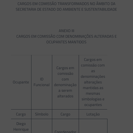
CARGOS EM COMISSÃO TRANSFORMADOS NO ÂMBITO DA
SECRETARIA DE ESTADO DO AMBIENTE E SUSTENTABILIDADE
ANEXO III
CARGOS EM COMISSÃO COM DENOMINAÇÕES ALTERADAS E
OCUPANTES MANTIDOS
Cargos em
comissão com
Cargos em
as
comissão
denominações
ID
com
Ocupante
alterações
Funcional
denominação
mantidas as
a serem
mesmas
alterados
simbologias e
ocupantes
Cargo
Símbolo
Cargo
Lotação
Diego
Henrique
Coordenador