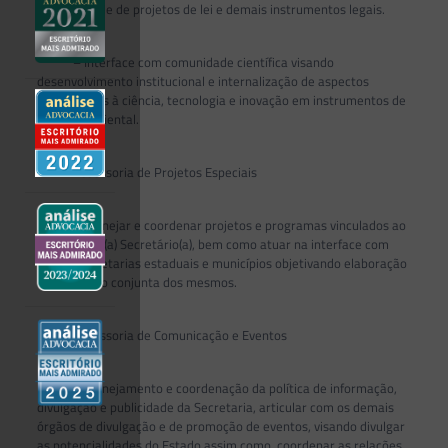
oportunidade de projetos de lei e demais instrumentos legais.
– Interface com comunidade científica visando
desenvolvimento institucional e internalização de aspectos
relacionados à ciência, tecnologia e inovação em instrumentos de
gestão ambiental.
Assessoria de Projetos Especiais
– Planejar e coordenar projetos e programas vinculados ao
gabinete do(a) Secretário(a), bem como atuar na interface com
outras secretarias estaduais e municípios objetivando elaboração
e supervisão conjunta dos mesmos.
Assessoria de Comunicação e Eventos
– Planejamento e coordenação da política de informação,
divulgação e publicidade da Secretaria, articular com os demais
órgãos de divulgação e de promoção de eventos, visando divulgar
as potencialidades do Estado assim como, coordenar as relações