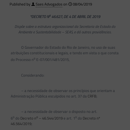
Published by
Saes Advogados
on
08/04/2019
o
*DECRETO N
46.627, DE 4 DE ABRIL DE 2019
Dispõe sobre a estrutura organizacional da Secretaria de Estado do
Ambiente e Sustentabilidade – SEAS, e dá outras providências.
O Governador do Estado do Rio de Janeiro, no uso de suas
atribuições constitucionais e legais, e tendo em vista o que consta
o
do Processo n
E-07/001/481/2015,
Considerando:
– a necessidade de observar os princípios que orientam a
Administração Pública esculpidos no art. 37 da
CRFB
;
– a necessidade de observar o disposto no art.
o
o
o
6
do
Decreto n
– 46.544/2019
e art. 1
do
Decreto nº
46.564/2019
;