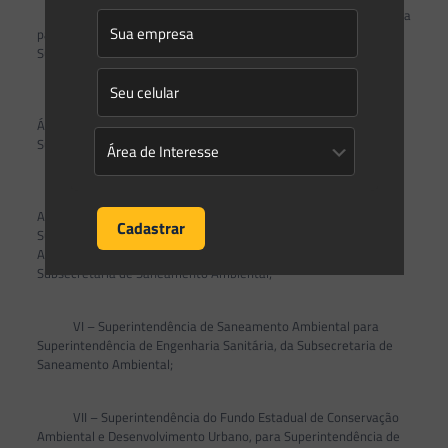
III – Superintendência Executiva do Fundo da Mata Atlântica
para Superintendência de Fundos de Interesse Público, da
Subsecretaria Executiva;
IV – Subsecretaria de Segurança Hídrica e Governança das
Águas para Subsecretaria de Recursos Hídricos e
Sustentabilidade;
V – Superintendência do Programa de Saneamento
Ambiental dos Municípios do Entorno da baía de Guanabara para
Superintendência Especial do Programa de Saneamento
Ambiental dos Municípios do Entorno da baía de Guanabara, da
Subsecretaria de Saneamento Ambiental;
VI – Superintendência de Saneamento Ambiental para
Superintendência de Engenharia Sanitária, da Subsecretaria de
Saneamento Ambiental;
VII – Superintendência do Fundo Estadual de Conservação
Ambiental e Desenvolvimento Urbano, para Superintendência de