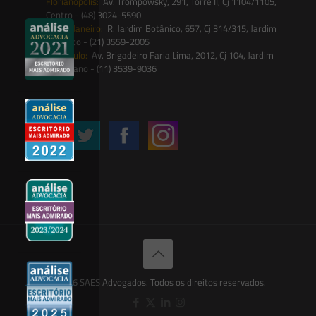
Florianópolis:
Av. Trompowsky, 291, Torre II, Cj 1104/1105,
Centro - (48) 3024-5590
Rio de Janeiro:
R. Jardim Botânico, 657, Cj 314/315, Jardim
Botânico - (21) 3559-2005
São Paulo:
Av. Brigadeiro Faria Lima, 2012, Cj 104, Jardim
Paulistano - (11) 3539-9036
Siga-nos
© 2026 SAES Advogados. Todos os direitos reservados.