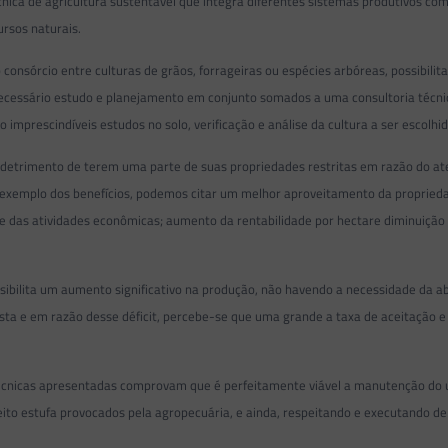
écnica de agricultura sustentável que integra diferentes sistemas produtivos co
rsos naturais.
 consórcio entre culturas de grãos, forrageiras ou espécies arbóreas, possibili
cessário estudo e planejamento em conjunto somados a uma consultoria técnica 
imprescindíveis estudos no solo, verificação e análise da cultura a ser escolhid
em detrimento de terem uma parte de suas propriedades restritas em razão do a
 exemplo dos benefícios, podemos citar um melhor aproveitamento da propried
 das atividades econômicas; aumento da rentabilidade por hectare diminuição d
sibilita um aumento significativo na produção, não havendo a necessidade da ab
sta e em razão desse déficit, percebe-se que uma grande a taxa de aceitação e
s técnicas apresentadas comprovam que é perfeitamente viável a manutenção do u
o estufa provocados pela agropecuária, e ainda, respeitando e executando de 