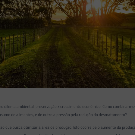
ho dilema ambiental: preservação x crescimento econômico. Como combinarmos e
sumo de alimentos, e de outro a pressão pela redução do desmatamento?
ão que busca otimizar a área de produção. Isto ocorre pelo aumento da prod