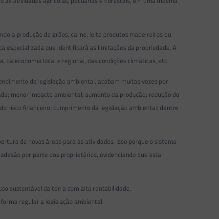
mo as atividades agrícolas, pecuárias e florestais, em uma mesma
tando a produção de grãos, carne, leite produtos madeireiros ou
especializada que identificará as limitações da propriedade. A
a, da economia local e regional, das condições climáticas, etc.
tendimento da legislação ambiental, acabam muitas vezes por
ade; menor impacto ambiental; aumento da produção; redução do
o risco financeiro; cumprimento da legislação ambiental; dentre
ertura de novas áreas para as atividades. Isso porque o sistema
 adesão por parte dos proprietários, evidenciando que esta
so sustentável da terra com alta rentabilidade,
forma regular a legislação ambiental.