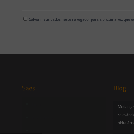
Salvar meus dados neste navegador para a próxima vez que e
Saes
Blog
Início
Mudanças 
relevânci
Quem Somos
hidrelétr
Atuação