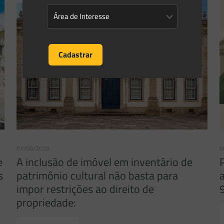
03/08/2026
0
e
A inclusão de imóvel em inventário de
s
patrimônio cultural não basta para
impor restrições ao direito de
propriedade: