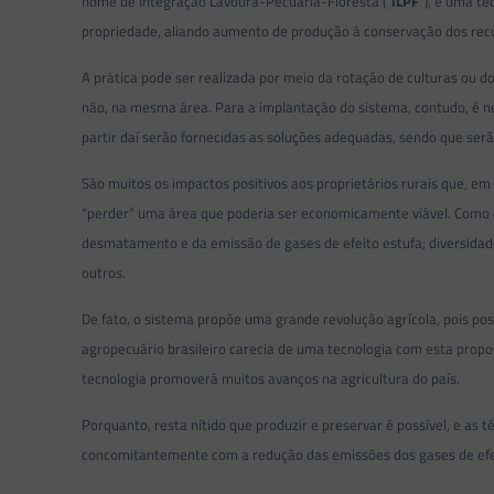
nome de Integração Lavoura-Pecuária-Floresta (“
ILPF
”), é uma t
propriedade, aliando aumento de produção à conservação dos recu
A prática pode ser realizada por meio da rotação de culturas ou do
não, na mesma área. Para a implantação do sistema, contudo, é ne
partir daí serão fornecidas as soluções adequadas, sendo que serão 
São muitos os impactos positivos aos proprietários rurais que, 
“perder” uma área que poderia ser economicamente viável. Como
desmatamento e da emissão de gases de efeito estufa; diversidade
outros.
De fato, o sistema propõe uma grande revolução agrícola, pois pos
agropecuário brasileiro carecia de uma tecnologia com esta propo
tecnologia promoverá muitos avanços na agricultura do país.
Porquanto, resta nítido que produzir e preservar é possível, e a
concomitantemente com a redução das emissões dos gases de efeit