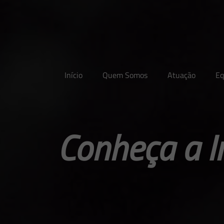
Início
Quem Somos
Atuação
Eq
Conheça a I