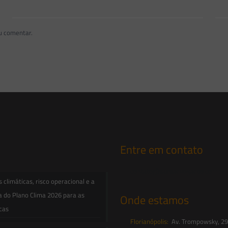
u comentar.
Entre em contato
contato@saesadvogados.com.br
climáticas, risco operacional e a
a do Plano Clima 2026 para as
Onde estamos
icas
Florianópolis:
Av. Trompowsky, 291,