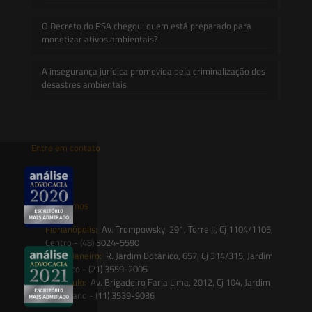
O Decreto do PSA chegou: quem está preparado para
monetizar ativos ambientais?
A insegurança jurídica promovida pela criminalização dos
desastres ambientais
Entre em contato
contato@saesadvogados.com.br
Onde estamos
Florianópolis:
Av. Trompowsky, 291, Torre II, Cj 1104/1105,
Centro - (48) 3024-5590
Rio de Janeiro:
R. Jardim Botânico, 657, Cj 314/315, Jardim
Botânico - (21) 3559-2005
São Paulo:
Av. Brigadeiro Faria Lima, 2012, Cj 104, Jardim
Paulistano - (11) 3539-9036