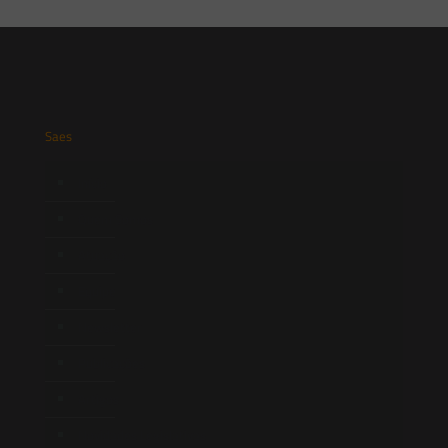
Saes
Início
Quem Somos
Atuação
Equipe
Newsletter
Publicações
Artigos
Novidades Legislativas