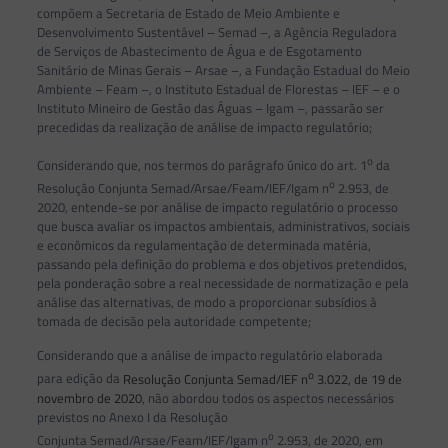
compõem a Secretaria de Estado de Meio Ambiente e
Desenvolvimento Sustentável – Semad –, a Agência Reguladora
de Serviços de Abastecimento de Água e de Esgotamento
Sanitário de Minas Gerais – Arsae –, a Fundação Estadual do Meio
Ambiente – Feam –, o Instituto Estadual de Florestas – IEF – e o
Instituto Mineiro de Gestão das Águas – Igam –, passarão ser
precedidas da realização de análise de impacto regulatório;
o
Considerando que, nos termos do parágrafo único do art. 1
da
o
Resolução Conjunta Semad/Arsae/Feam/IEF/Igam n
2.953, de
2020, entende-se por análise de impacto regulatório o processo
que busca avaliar os impactos ambientais, administrativos, sociais
e econômicos da regulamentação de determinada matéria,
passando pela definição do problema e dos objetivos pretendidos,
pela ponderação sobre a real necessidade de normatização e pela
análise das alternativas, de modo a proporcionar subsídios à
tomada de decisão pela autoridade competente;
Considerando que a análise de impacto regulatório elaborada
o
para edição da
Resolução Conjunta Semad/IEF n
3.022, de 19 de
novembro de 2020
, não abordou todos os aspectos necessários
previstos no Anexo I da Resolução
o
Conjunta Semad/Arsae/Feam/IEF/Igam n
2.953, de 2020, em