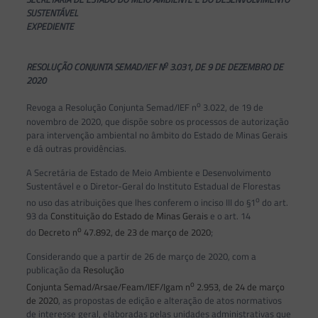
SUSTENTÁVEL
EXPEDIENTE
o
RESOLUÇÃO CONJUNTA SEMAD/IEF N
3.031, DE 9 DE DEZEMBRO DE
2020
o
Revoga a Resolução Conjunta Semad/IEF n
3.022, de 19 de
novembro de 2020, que dispõe sobre os processos de autorização
para intervenção ambiental no âmbito do Estado de Minas Gerais
e dá outras providências.
A Secretária de Estado de Meio Ambiente e Desenvolvimento
Sustentável e o Diretor-Geral do Instituto Estadual de Florestas
o
no uso das atribuições que lhes conferem o inciso III do §1
do art.
93 da
Constituição do Estado de Minas Gerais
e o art. 14
o
do
Decreto n
47.892, de 23 de março de 2020
;
Considerando que a partir de 26 de março de 2020, com a
publicação da
Resolução
o
Conjunta Semad/Arsae/Feam/IEF/Igam n
2.953, de 24 de março
de 2020
, as propostas de edição e alteração de atos normativos
de interesse geral, elaboradas pelas unidades administrativas que