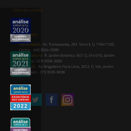
Entre em contato
contato@saesadvogados.com.br
Onde estamos
Florianópolis:
Av. Trompowsky, 291, Torre II, Cj 1104/1105,
Centro - (48) 3024-5590
Rio de Janeiro:
R. Jardim Botânico, 657, Cj 314/315, Jardim
Botânico - (21) 3559-2005
São Paulo:
Av. Brigadeiro Faria Lima, 2012, Cj 104, Jardim
Paulistano - (11) 3539-9036
Siga-nos