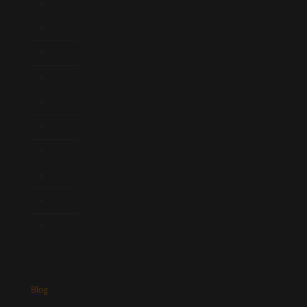
Início
Quem Somos
Atuação
Equipe
Newsletter
Publicações
Artigos
Novidades Legislativas
Informativos
Contato
Blog