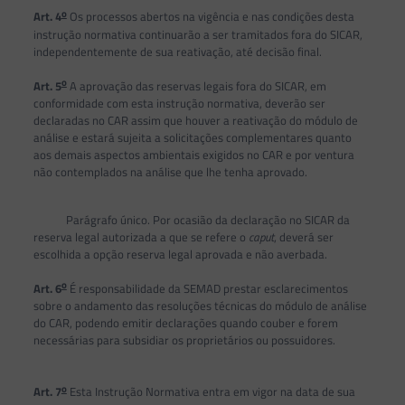
o
Art. 4
Os processos abertos na vigência e nas condições desta
instrução normativa continuarão a ser tramitados fora do SICAR,
independentemente de sua reativação, até decisão final.
o
Art. 5
A aprovação das reservas legais fora do SICAR, em
conformidade com esta instrução normativa, deverão ser
declaradas no CAR assim que houver a reativação do módulo de
análise e estará sujeita a solicitações complementares quanto
aos demais aspectos ambientais exigidos no CAR e por ventura
não contemplados na análise que lhe tenha aprovado.
Parágrafo único. Por ocasião da declaração no SICAR da
reserva legal autorizada a que se refere o
caput
, deverá ser
escolhida a opção reserva legal aprovada e não averbada.
o
Art. 6
É responsabilidade da SEMAD prestar esclarecimentos
sobre o andamento das resoluções técnicas do módulo de análise
do CAR, podendo emitir declarações quando couber e forem
necessárias para subsidiar os proprietários ou possuidores.
o
Art. 7
Esta Instrução Normativa entra em vigor na data de sua