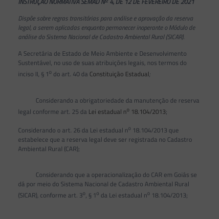
INSTRUÇÃO NORMATIVA SEMAD N
4, DE
12 DE FEVEREIRO DE 2021
Dispõe sobre regras transitórias para análise e aprovação da reserva
legal, a serem aplicadas enquanto permanecer inoperante o Módulo de
análise do Sistema Nacional de Cadastro Ambiental Rural (SICAR).
A Secretária de Estado de Meio Ambiente e Desenvolvimento
Sustentável, no uso de suas atribuições legais, nos termos do
o
inciso II, § 1
do art. 40 da
Constituição Estadual
;
Considerando a obrigatoriedade da manutenção de reserva
o
legal conforme art. 25 da
Lei estadual n
18.104/2013
;
o
Considerando o art. 26 da Lei estadual n
18.104/2013 que
estabelece que a reserva legal deve ser registrada no Cadastro
Ambiental Rural (CAR);
Considerando que a operacionalização do CAR em Goiás se
dá por meio do Sistema Nacional de Cadastro Ambiental Rural
o
o
o
(SICAR), conforme art. 3
, § 1
da Lei estadual n
18.104/2013;