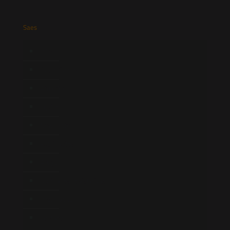
Saes
Início
Quem Somos
Atuação
Equipe
Newsletter
Publicações
Artigos
Novidades Legislativas
Informativos
Contato