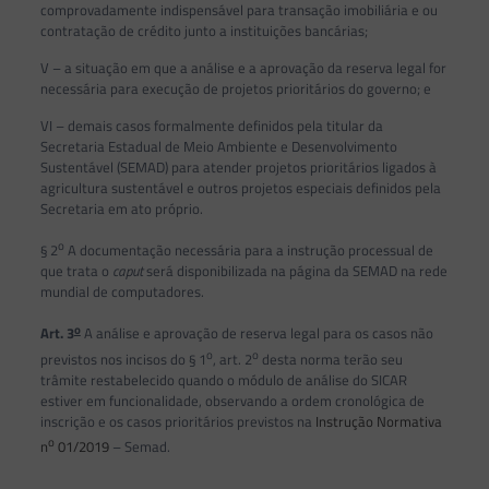
comprovadamente indispensável para transação imobiliária e ou
contratação de crédito junto a instituições bancárias;
V – a situação em que a análise e a aprovação da reserva legal for
necessária para execução de projetos prioritários do governo; e
VI – demais casos formalmente definidos pela titular da
Secretaria Estadual de Meio Ambiente e Desenvolvimento
Sustentável (SEMAD) para atender projetos prioritários ligados à
agricultura sustentável e outros projetos especiais definidos pela
Secretaria em ato próprio.
o
§ 2
A documentação necessária para a instrução processual de
que trata o
caput
será disponibilizada na página da SEMAD na rede
mundial de computadores.
o
Art. 3
A análise e aprovação de reserva legal para os casos não
o
o
previstos nos incisos do § 1
, art. 2
desta norma terão seu
trâmite restabelecido quando o módulo de análise do SICAR
estiver em funcionalidade, observando a ordem cronológica de
inscrição e os casos prioritários previstos na
Instrução Normativa
o
n
01/2019
– Semad.