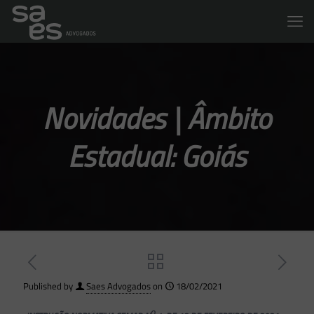
Novidades | Âmbito
Estadual: Goiás
Published by
Saes Advogados
on
18/02/2021
O