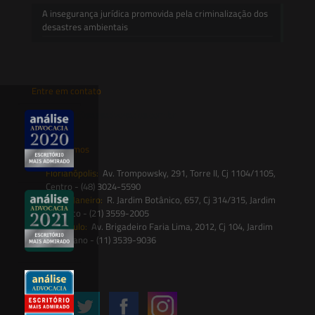
A insegurança jurídica promovida pela criminalização dos
desastres ambientais
Entre em contato
contato@saesadvogados.com.br
Onde estamos
Florianópolis:
Av. Trompowsky, 291, Torre II, Cj 1104/1105,
Centro - (48) 3024-5590
Rio de Janeiro:
R. Jardim Botânico, 657, Cj 314/315, Jardim
Botânico - (21) 3559-2005
São Paulo:
Av. Brigadeiro Faria Lima, 2012, Cj 104, Jardim
Paulistano - (11) 3539-9036
Siga-nos