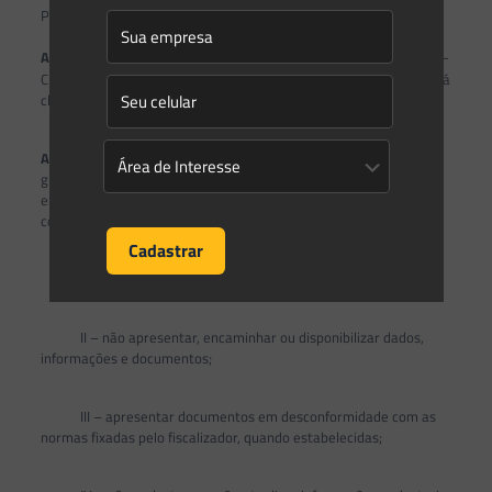
PARA FINS DE GRADAÇÃO DE SANÇÕES
o
Art. 15.
A gravidade do fato, que trata o inciso I, do § 1
do art. 17-
C da Lei n. 12.334, de 2010, para fins de gradação de sanções, será
classificada em leve, média, grave e gravíssima.
Art. 16.
Consideram-se fatos de gravidade leve, para fins de
gradação de sanções, o descumprimento de obrigações do
empreendedor previstas na Lei n. 12.334, de 2010, que não
comprometem de imediato a segurança da barragem, tais como:
I – descumprir prazos estabelecidos pelo fiscalizador;
II – não apresentar, encaminhar ou disponibilizar dados,
informações e documentos;
III – apresentar documentos em desconformidade com as
normas fixadas pelo fiscalizador, quando estabelecidas;