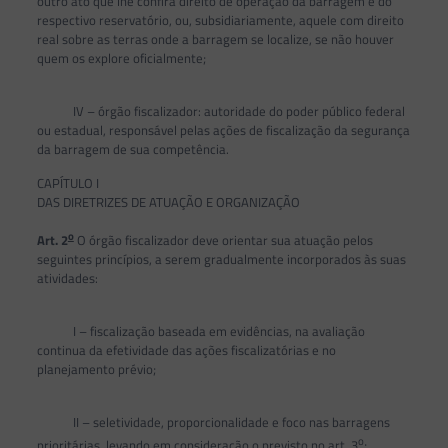
outro ato que lhe confira direito de operação da barragem e do
respectivo reservatório, ou, subsidiariamente, aquele com direito
real sobre as terras onde a barragem se localize, se não houver
quem os explore oficialmente;
IV – órgão fiscalizador: autoridade do poder público federal
ou estadual, responsável pelas ações de fiscalização da segurança
da barragem de sua competência.
CAPÍTULO I
DAS DIRETRIZES DE ATUAÇÃO E ORGANIZAÇÃO
o
Art. 2
O órgão fiscalizador deve orientar sua atuação pelos
seguintes princípios, a serem gradualmente incorporados às suas
atividades:
I – fiscalização baseada em evidências, na avaliação
continua da efetividade das ações fiscalizatórias e no
planejamento prévio;
II – seletividade, proporcionalidade e foco nas barragens
o
prioritárias, levando em consideração o previsto no art. 3
;