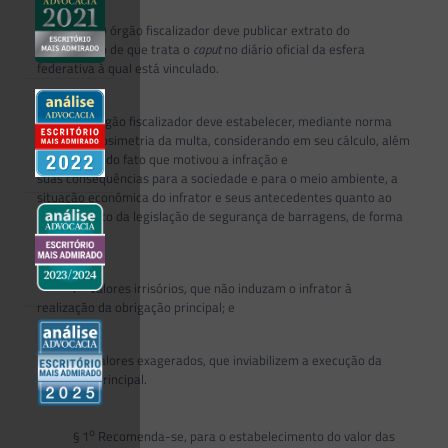
o
§ 2
O órgão fiscalizador deve publicar extrato do
instrumento de que trata o
caput
no diário oficial da esfera
federativa à qual está vinculado.
Art. 35.
O órgão fiscalizador deve estabelecer, mediante norma
jurídica, a dosimetria da multa, considerando em seu cálculo, além
a gravidade do fato que motivou a infração e
suas consequências para a sociedade e para o meio ambiente, a
situação econômica do infrator e seus antecedentes quanto ao
cumprimento da legislação de segurança de barragens, de forma
a evitar:
I – valores irrisórios, que não induzam o infrator à
realização da obrigação principal; e
II – valores exagerados, que inviabilizem a execução da
obrigação principal.
o
§ 1
Recomenda-se, para o estabelecimento do valor das