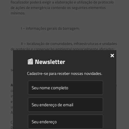
fiscalizador poderá exigir a elaboração e utilização de protocolo
de ações de emergência contendo os seguintes elementos
mínimos:
I – informações gerais da barragem;
II – localização de comunidades, infraestruturas e unidades
de proteção e conservação ambiental potencialmente afetadas;
×
📰 Newsletter
III – relação dos contatos de referência nas entidades a
serem avisadas no caso de emergência.
Cadastre-se para receber nossas novidades.
Art. 14.
O órgão fiscalizador deverá verificar o conteúdo, quanto à
completude e à coerência, do PSB, do PAE, dos relatórios de
inspeção e das revisões periódicas, determinando ao
empreendedor as adequações que julgar necessárias, podendo
usar como referência os manuais técnicos publicados pela
Agência Nacional de Águas e Saneamento Básico.
CAPÍTULO III
DAS DIRETRIZES PARA A CLASSIFICAÇÃO DA GRAVIDADE DO FATO