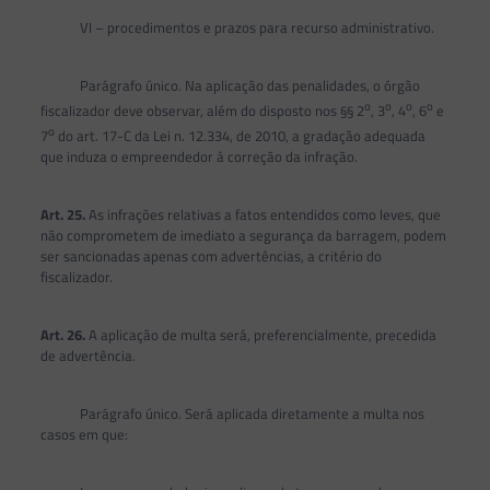
VI – procedimentos e prazos para recurso administrativo.
Parágrafo único. Na aplicação das penalidades, o órgão
o
o
o
o
fiscalizador deve observar, além do disposto nos §§ 2
, 3
, 4
, 6
e
o
7
do art. 17-C da Lei n. 12.334, de 2010, a gradação adequada
que induza o empreendedor à correção da infração.
Art. 25.
As infrações relativas a fatos entendidos como leves, que
não comprometem de imediato a segurança da barragem, podem
ser sancionadas apenas com advertências, a critério do
fiscalizador.
Art. 26.
A aplicação de multa será, preferencialmente, precedida
de advertência.
Parágrafo único. Será aplicada diretamente a multa nos
casos em que: