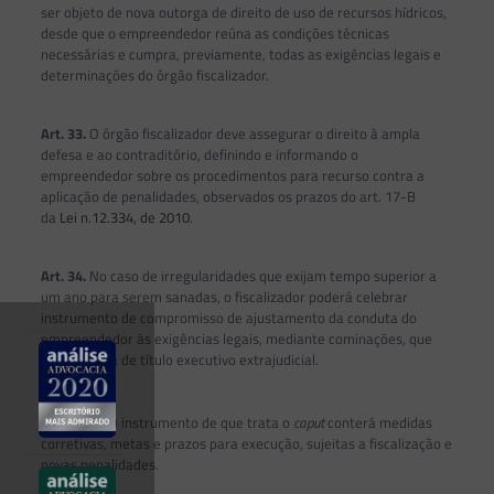
ser objeto de nova outorga de direito de uso de recursos hídricos,
desde que o empreendedor reúna as condições técnicas
necessárias e cumpra, previamente, todas as exigências legais e
determinações do órgão fiscalizador.
Art. 33.
O órgão fiscalizador deve assegurar o direito à ampla
defesa e ao contraditório, definindo e informando o
empreendedor sobre os procedimentos para recurso contra a
aplicação de penalidades, observados os prazos do art. 17-B
da
Lei n.12.334, de 2010
.
Art. 34.
No caso de irregularidades que exijam tempo superior a
um ano para serem sanadas, o fiscalizador poderá celebrar
instrumento de compromisso de ajustamento da conduta do
empreendedor às exigências legais, mediante cominações, que
terá eficácia de título executivo extrajudicial.
o
§ 1
O instrumento de que trata o
caput
conterá medidas
corretivas, metas e prazos para execução, sujeitas a fiscalização e
novas penalidades.