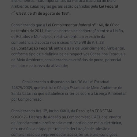
instrumentos mais importantes da Política Nacional do Meio
Ambiente, cujas regras gerais estão definidas pela
Lei Federal
o
n
6.938, de 31 de agosto de 1981
;
o
Considerando que a
Lei Complementar federal n
140, de 08 de
dezembro de 2011
, fixou as normas de cooperação entre a União,
os Estados e Municípios, relativamente ao exercício da
competência disposta nos incisos III, VI e VII do Art. 23
da
Constituição Federal
; entre elas a de Licenciamento Ambiental,
conforme tipologia definida pelos respectivos Conselhos Estaduais
de Meio Ambiente, considerados os critérios de porte, potencial
poluidor e natureza da atividade;
Considerando o disposto no Art. 36 da Lei Estadual
14675/2009, que institui o Código Estadual de Meio Ambiente de
Santa Catarina que estabelece critérios sobre a Licença Ambiental
por Compromisso;
o
Considerando Art. 2
, Inciso XXVIII, da
Resolução CONSEMA
98/2017
– Licença de Adesão ou Compromisso (LAC): documento
de licenciamento, preferencialmente obtido por meio eletrônico,
em uma única etapa, por meio de declaração de adesão e
compromisso do empreendedor aos critérios e pré-condições