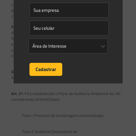
CAPÍTULO II
DA AUDITORIA AMBIENTAL DA LICENÇA AMBIENTAL POR
COMPROMISSO
Art. 19.
O IMA, poderá revogar ou anular a LAC, conforme critério
de conveniência e oportunidade quando identificada informação
falsa, omissa ou enganosa de temas determinantes para a
emissão da licença. A aplicação das penalidades previstas neste
artigo não exonera o infrator das cominações administrativas,
cíveis e penais.
Art. 20.
A auditoria das LACs sobre os empreendimentos
licenciados poderá ser realizada a qualquer momento pelo IMA.
Art. 21.
Fica estabelecido o Plano de Auditoria Ambiental da LAC
considerando 03 (três) fases:
Fase I: Processo de amostragem automatizada;
Fase II: Auditoria Documental de