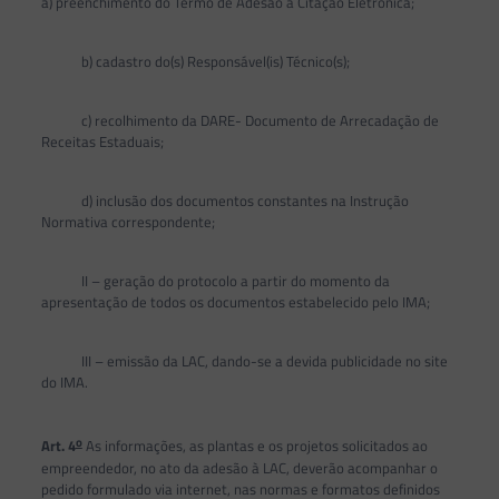
a) preenchimento do Termo de Adesão à Citação Eletrônica;
b) cadastro do(s) Responsável(is) Técnico(s);
c) recolhimento da DARE- Documento de Arrecadação de
Receitas Estaduais;
d) inclusão dos documentos constantes na Instrução
Normativa correspondente;
II – geração do protocolo a partir do momento da
apresentação de todos os documentos estabelecido pelo IMA;
III – emissão da LAC, dando-se a devida publicidade no site
do IMA.
o
Art. 4
As informações, as plantas e os projetos solicitados ao
empreendedor, no ato da adesão à LAC, deverão acompanhar o
pedido formulado via internet, nas normas e formatos definidos