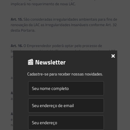
implicará no requerimento de nova LAC.
Art. 15.
São consideradas irregularidades ambientais para fins de
renovação da LAC as Irregularidades Insanáveis conforme Art. 32
desta Portaria.
Art. 16.
O Empreendedor poderá optar pelo processo de
licenciamento ambiental trifásico ou pelo licenciamento por LAC,
×
independente da fase que se encontra.
📰 Newsletter
Parágrafo único. Quando o empreendedor optar pela LAC,
Cadastre-se para receber nossas novidades.
automaticamente o processo trifásico será arquivado.
Art. 17.
A emissão da LAC não dispensa a necessidade de outras
autorizações e licenças exigidas pela legislação vigente.
Art. 18.
A LAC será emitida para cada atividade licenciável do
empreendimento, conforme CONSEMA. As atividades inerentes,
não são enquadradas como atividade licenciável.