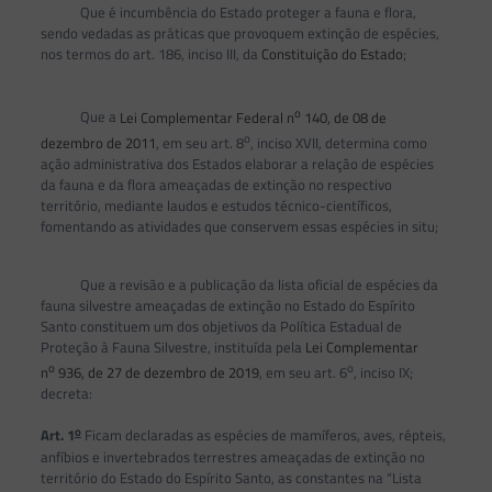
Que é incumbência do Estado proteger a fauna e flora,
sendo vedadas as práticas que provoquem extinção de espécies,
nos termos do art. 186, inciso III, da
Constituição do Estado
;
o
Que a
Lei Complementar Federal n
140, de 08 de
o
dezembro de 2011
, em seu art. 8
, inciso XVII, determina como
ação administrativa dos Estados elaborar a relação de espécies
da fauna e da flora ameaçadas de extinção no respectivo
território, mediante laudos e estudos técnico-científicos,
fomentando as atividades que conservem essas espécies in situ;
Que a revisão e a publicação da lista oficial de espécies da
fauna silvestre ameaçadas de extinção no Estado do Espírito
Santo constituem um dos objetivos da Política Estadual de
Proteção à Fauna Silvestre, instituída pela
Lei Complementar
o
o
n
936, de 27 de dezembro de 2019
, em seu art. 6
, inciso IX;
decreta:
o
Art. 1
Ficam declaradas as espécies de mamíferos, aves, répteis,
anfíbios e invertebrados terrestres ameaçadas de extinção no
território do Estado do Espírito Santo, as constantes na “Lista