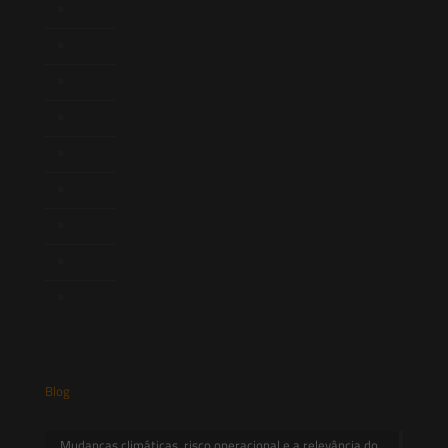
Quem Somos
Atuação
Equipe
Newsletter
Publicações
Artigos
Novidades Legislativas
Informativos
Contato
Blog
Mudanças climáticas, risco operacional e a relevância do