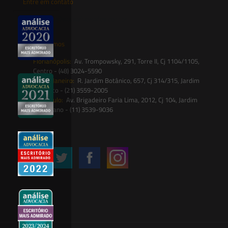
Entre em contato
contato@saesadvogados.com.br
Onde estamos
Florianópolis:
Av. Trompowsky, 291, Torre II, Cj 1104/1105,
Centro - (48) 3024-5590
Rio de Janeiro:
R. Jardim Botânico, 657, Cj 314/315, Jardim
Botânico - (21) 3559-2005
São Paulo:
Av. Brigadeiro Faria Lima, 2012, Cj 104, Jardim
Paulistano - (11) 3539-9036
Siga-nos