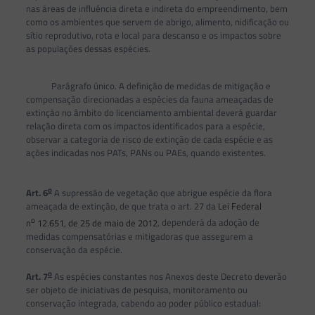
nas áreas de influência direta e indireta do empreendimento, bem
como os ambientes que servem de abrigo, alimento, nidificação ou
sítio reprodutivo, rota e local para descanso e os impactos sobre
as populações dessas espécies.
Parágrafo único. A definição de medidas de mitigação e
compensação direcionadas a espécies da fauna ameaçadas de
extinção no âmbito do licenciamento ambiental deverá guardar
relação direta com os impactos identificados para a espécie,
observar a categoria de risco de extinção de cada espécie e as
ações indicadas nos PATs, PANs ou PAEs, quando existentes.
o
Art. 6
A supressão de vegetação que abrigue espécie da flora
ameaçada de extinção, de que trata o art. 27 da
Lei Federal
o
n
12.651, de 25 de maio de 2012
, dependerá da adoção de
medidas compensatórias e mitigadoras que assegurem a
conservação da espécie.
o
Art. 7
As espécies constantes nos Anexos deste Decreto deverão
ser objeto de iniciativas de pesquisa, monitoramento ou
conservação integrada, cabendo ao poder público estadual: