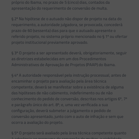
próprio do Ibama, no prazo de 5 (cinco) dias, contados da
apresentação do requerimento de conversão de multa.
§ 2º Na hipótese de o autuado não dispor de projeto na data do
requerimento, a autoridade julgadora, se provocada, concederá
prazo de 60 (sessenta) dias para que o autuado apresente o
referido projeto, no sistema próprio mencionado no § 1º ou ofertar
projeto institucional previamente aprovado.
§ 3º O projeto a ser apresentado deverá, obrigatoriamente, seguir
as diretrizes estabelecidas em um dos Procedimentos
Administrativos de Aprovação de Projetos (PAAP) do Ibama.
§ 4º A autoridade responsável pela instrução processual, antes de
encaminhar o projeto para avaliação pela área técnica
competente, deverá se manifestar sobre a existência de alguma
das hipóteses de não cabimento, indeferimento ou de não
conhecimento do pedido de conversão, descritas nos artigos 6º, 7º
e parágrafo único do art. 8º; e, uma vez verificada a sua
configuração, deverá submeter a julgamento o pedido de
conversão apresentado, junto com o auto de infração e sem que
ocorra a avaliação do projeto.
§ 5º O projeto será avaliado pela área técnica competente quanto
à aderência ao programa de conversão de multas, a viabilidade