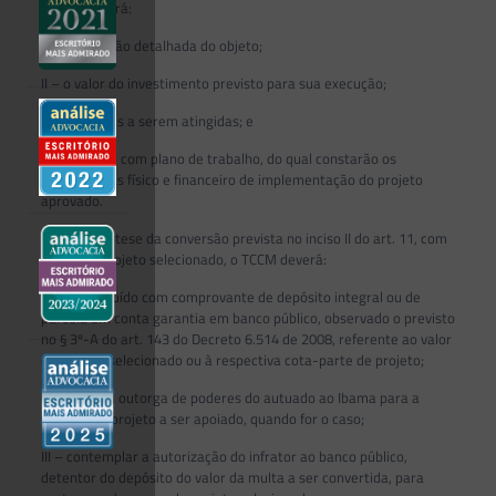
TCCM conterá:
I – a descrição detalhada do objeto;
II – o valor do investimento previsto para sua execução;
III – as metas a serem atingidas; e
IV – o anexo com plano de trabalho, do qual constarão os
cronogramas físico e financeiro de implementação do projeto
aprovado.
§ 2º Na hipótese da conversão prevista no inciso II do art. 11, com
adesão a projeto selecionado, o TCCM deverá:
I – ser instruído com comprovante de depósito integral ou de
parcela em conta garantia em banco público, observado o previsto
no § 3º-A do art. 143 do Decreto 6.514 de 2008, referente ao valor
do projeto selecionado ou à respectiva cota-parte de projeto;
II – conter a outorga de poderes do autuado ao Ibama para a
escolha do projeto a ser apoiado, quando for o caso;
III – contemplar a autorização do infrator ao banco público,
detentor do depósito do valor da multa a ser convertida, para