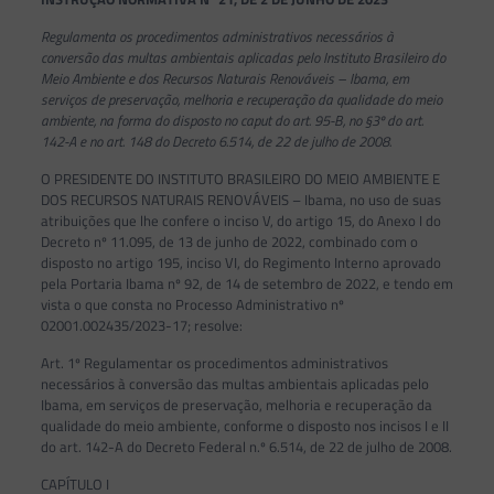
Regulamenta os procedimentos administrativos necessários à
conversão das multas ambientais aplicadas pelo Instituto Brasileiro do
Meio Ambiente e dos Recursos Naturais Renováveis – Ibama, em
serviços de preservação, melhoria e recuperação da qualidade do meio
ambiente, na forma do disposto no caput do art. 95-B, no §3º do art.
142-A e no art. 148 do Decreto 6.514, de 22 de julho de 2008.
O PRESIDENTE DO INSTITUTO BRASILEIRO DO MEIO AMBIENTE E
DOS RECURSOS NATURAIS RENOVÁVEIS – Ibama, no uso de suas
atribuições que lhe confere o inciso V, do artigo 15, do Anexo I do
Decreto nº 11.095, de 13 de junho de 2022, combinado com o
disposto no artigo 195, inciso VI, do Regimento Interno aprovado
pela Portaria Ibama nº 92, de 14 de setembro de 2022, e tendo em
vista o que consta no Processo Administrativo nº
02001.002435/2023-17; resolve:
Art. 1º Regulamentar os procedimentos administrativos
necessários à conversão das multas ambientais aplicadas pelo
Ibama, em serviços de preservação, melhoria e recuperação da
qualidade do meio ambiente, conforme o disposto nos incisos I e II
do art. 142-A do Decreto Federal n.º 6.514, de 22 de julho de 2008.
CAPÍTULO I