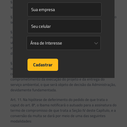
§ 1º O valor resultante do desconto não poderá ser inferior ao
valor mínimo legal aplicável à infração.
§ 2º No caso de infrações sem intervalos de mínimo e máximo, não
se aplica o § 1º.
§ 3º Na hipótese prevista nos incisos III e IV, o valor consolidado
nominal da multa a ser convertida poderá ser parcelado em até
vinte e quatro parcelas mensais e sucessivas, sobre as quais
incidirá reajuste mensal com base na variação do Índice Nacional
de Preços ao Consumidor Amplo – IPCA.
§ 4º O parcelamento mencionado no parágrafo anterior deverá
ser expressamente requerido pelo autuado no ato do pedido de
conversão da multa, e estará condicionado ao não
comprometimento da execução do projeto e da entrega do
serviço ambiental, o que será objeto de decisão da Administração,
devidamente fundamentada.
Art. 11. Na hipótese de deferimento do pedido de que trata o
caput do art. 8º, o Ibama notificará o autuado para a assinatura do
termo de compromisso de que trata a Seção IV deste Capítulo, e a
conversão da multa se dará por meio de uma das seguintes
modalidades: