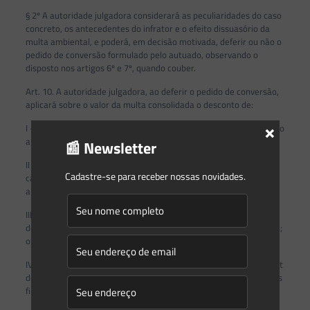
§ 2º A autoridade julgadora considerará as peculiaridades do caso
concreto, os antecedentes do infrator e o efeito dissuasório da
multa ambiental, e poderá, em decisão motivada, deferir ou não o
pedido de conversão formulado pelo autuado, observando o
disposto nos artigos 6º e 7º, quando couber.
Art. 10. A autoridade julgadora, ao deferir o pedido de conversão,
aplicará sobre o valor da multa consolidada o desconto de:
×
I – quarenta por cento, na hipótese prevista no inciso I do caput do
art. 11, se a conversão for requerida juntamente com a defesa;
📰 Newsletter
II – trinta e cinco por cento, na hipótese prevista no inciso I do
Cadastre-se para receber nossas novidades.
caput do art. 11, se a conversão for requerida até o prazo das
alegações finais;
III – sessenta por cento, na hipótese prevista no inciso II do caput
do art. 11, se a conversão for requerida juntamente com a defesa;
ou
IV – cinquenta por cento, na hipótese prevista no inciso II do caput
do art. 11, se a conversão for requerida até o prazo das alegações
finais.