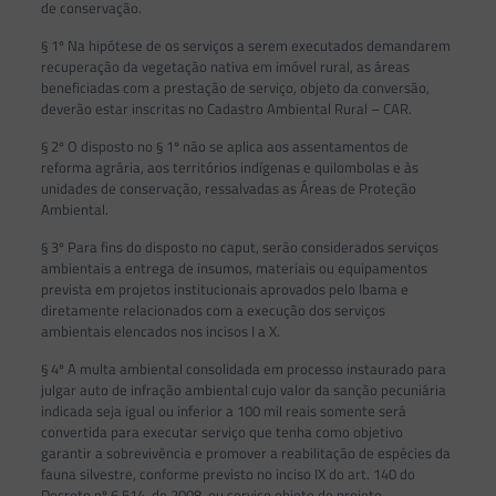
de conservação.
§ 1º Na hipótese de os serviços a serem executados demandarem
recuperação da vegetação nativa em imóvel rural, as áreas
beneficiadas com a prestação de serviço, objeto da conversão,
deverão estar inscritas no Cadastro Ambiental Rural – CAR.
§ 2º O disposto no § 1º não se aplica aos assentamentos de
reforma agrária, aos territórios indígenas e quilombolas e às
unidades de conservação, ressalvadas as Áreas de Proteção
Ambiental.
§ 3º Para fins do disposto no caput, serão considerados serviços
ambientais a entrega de insumos, materiais ou equipamentos
prevista em projetos institucionais aprovados pelo Ibama e
diretamente relacionados com a execução dos serviços
ambientais elencados nos incisos I a X.
§ 4º A multa ambiental consolidada em processo instaurado para
julgar auto de infração ambiental cujo valor da sanção pecuniária
indicada seja igual ou inferior a 100 mil reais somente será
convertida para executar serviço que tenha como objetivo
garantir a sobrevivência e promover a reabilitação de espécies da
fauna silvestre, conforme previsto no inciso IX do art. 140 do
Decreto nº 6.514, de 2008, ou serviço objeto de projeto