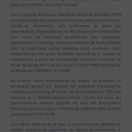
pela improcedência dos pleitos autorais.
Com a chegada do feito ao Tribunal de Justiça de São Paulo (TJSP)
para apreciação das apelações interpostas pelas partes autoras,
decidiu-se, inicialmente, pelo acolhimento do pleito das
revendedoras, entendendo que as distribuidoras de combustíveis,
bem como as empresas proprietárias das instalações,
equipamentos e sistemas, deveriam responder de forma solidária
com os respectivos postos varejistas pelos eventuais danos
ambientais gerados pelas atividades necessárias a revenda de
combustíveis, a partir de interpretação extensiva e conjunto do
artigo 18, parágrafo 1º, da Lei Federal n. 9.847/1999 e do artigo 8º
da Resolução CONAMA n. 273/2000.
No entanto, muito recentemente, ao analisar os embargos de
declaração opostos por algumas das empresas distribuidoras,
entendeu por bem a eg. 8ª Câmara de Direito Público do TJSP, pela
relatoria da e. Desembargadora Cristina Cotrofe, em rever seu
posicionamento anterior, julgando em favor das fornecedoras
(Embargos de Declaração n. 9193444-64.2008.8.26.0000, acórdão
publicado em 31/07/2015).
Com efeito, verificou-se já haver a mesma Câmara decidido em
sentido contrário ao julgamento do Agravo de Instrumento n.