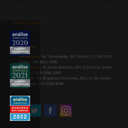
Entre em contato
contato@saesadvogados.com.br
Onde estamos
Florianópolis:
Av. Trompowsky, 291, Torre II, Cj 1104/1105,
Centro - (48) 3024-5590
Rio de Janeiro:
R. Jardim Botânico, 657, Cj 314/315, Jardim
Botânico - (21) 3559-2005
São Paulo:
Av. Brigadeiro Faria Lima, 2012, Cj 104, Jardim
Paulistano - (11) 3539-9036
Siga-nos