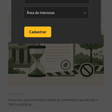
Read more
06/07/2026
Prescrição administrativa e embargo ambiental: o que decidiu o
TRF1 no IRDR 94