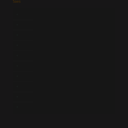
Saes
Início
Quem Somos
Atuação
Equipe
Newsletter
Publicações
Artigos
Novidades Legislativas
Informativos
Contato