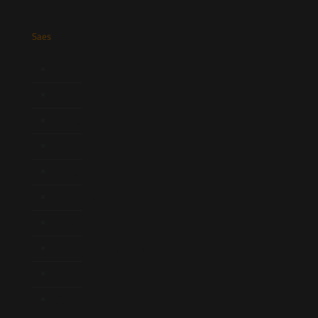
Saes
Início
Quem Somos
Atuação
Equipe
Newsletter
Publicações
Artigos
Novidades Legislativas
Informativos
Contato