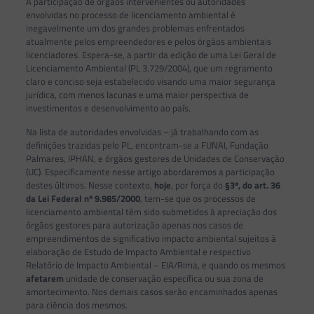
A participação de órgãos intervenientes ou autoridades
envolvidas no processo de licenciamento ambiental é
inegavelmente um dos grandes problemas enfrentados
atualmente pelos empreendedores e pelos órgãos ambientais
licenciadores. Espera-se, a partir da edição de uma Lei Geral de
Licenciamento Ambiental (PL 3.729/2004), que um regramento
claro e conciso seja estabelecido visando uma maior segurança
jurídica, com menos lacunas e uma maior perspectiva de
investimentos e desenvolvimento ao país.
Na lista de autoridades envolvidas – já trabalhando com as
definições trazidas pelo PL, encontram-se a FUNAI, Fundação
Palmares, IPHAN, e órgãos gestores de Unidades de Conservação
(UC). Especificamente nesse artigo abordaremos a participação
destes últimos. Nesse contexto,
hoje
, por força do
§3º, do art. 36
da Lei Federal nº 9.985/2000
, tem-se que os processos de
licenciamento ambiental têm sido submetidos à apreciação dos
órgãos gestores para autorização apenas nos casos de
empreendimentos de significativo impacto ambiental sujeitos à
elaboração de Estudo de Impacto Ambiental e respectivo
Relatório de Impacto Ambiental – EIA/Rima, e quando os mesmos
afetarem
unidade de conservação específica ou sua zona de
amortecimento. Nos demais casos serão encaminhados apenas
para ciência dos mesmos.