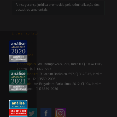
A insegurança jurídica promovida pela criminalização dos
desastres ambientais
Entre em contato
contato@saesadvogados.com.br
Onde estamos
Florianópolis:
Av. Trompowsky, 291, Torre II, Cj 1104/1105,
Centro - (48) 3024-5590
Rio de Janeiro:
R. Jardim Botânico, 657, Cj 314/315, Jardim
Botânico - (21) 3559-2005
São Paulo:
Av. Brigadeiro Faria Lima, 2012, Cj 104, Jardim
Paulistano - (11) 3539-9036
Siga-nos