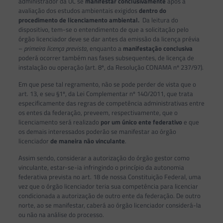
administrador da UC se
manifestar conclusivamente
após a
avaliação dos estudos ambientais exigidos
dentro do
procedimento de licenciamento ambiental.
Da leitura do
dispositivo, tem-se o entendimento de que a solicitação pelo
órgão licenciador deve se dar antes da emissão da licença prévia
–
primeira licença prevista
, enquanto a
manifestação conclusiva
poderá ocorrer também nas fases subsequentes, de licença de
instalação ou operação (art. 8º, da Resolução CONAMA nº 237/97).
Em que pese tal regramento, não se pode perder de vista que o
art. 13, e seu §1º, da Lei Complementar nº 140/2011, que trata
especificamente das regras de competência administrativas entre
os entes da federação, preveem, respectivamente, que o
licenciamento será realizado
por um único ente federativo
e que
os demais interessados poderão se manifestar ao órgão
licenciador
de maneira não vinculante
.
Assim sendo, considerar a autorização do órgão gestor como
vinculante, estar-se-ia infringindo o princípio da autonomia
federativa prevista no art. 18 de nossa Constituição Federal, uma
vez que o órgão licenciador teria sua competência para licenciar
condicionada a autorização de outro ente da federação. De outro
norte, ao se manifestar, caberá ao órgão licenciador considerá-la
ou não na análise do processo.