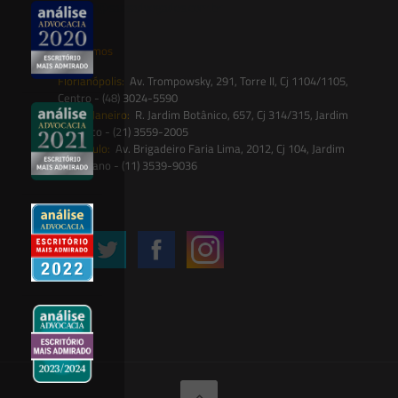
contato@saesadvogados.com.br
Onde estamos
Florianópolis:
Av. Trompowsky, 291, Torre II, Cj 1104/1105,
Centro - (48) 3024-5590
Rio de Janeiro:
R. Jardim Botânico, 657, Cj 314/315, Jardim
Botânico - (21) 3559-2005
São Paulo:
Av. Brigadeiro Faria Lima, 2012, Cj 104, Jardim
Paulistano - (11) 3539-9036
Siga-nos