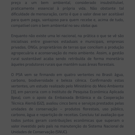
preço a um bem ambiental, considerado insubstituível,
praticamente essencial à própria vida. Não obstante tal
dificuldade de mensuração, certo é que o valor deve ser aceitável
para quem paga, vantajoso para quem recebe e, acima de tudo,
compatível com o bem ambiental no seu
status quo.
Enquanto não existe uma lei nacional, na prática o que se vê são
iniciativas entre governos estaduais e municipais, empresas
privadas, ONGs, proprietários de terras que conciliam a produção
agropecuária e aconservação do meio ambiente. Assim, a gestão
rural sustentável acaba sendo retribuída de forma monetária
àqueles produtores rurais que mantêm suas áreas florestais.
O PSA vem se firmando em quatro vertentes no Brasil: água,
carbono, biodiversidade e beleza cênica. Confirmando estas
vertentes, um estudo realizado pelo Ministério do Meio Ambiente
[3], em parceria com o Instituto de Pesquisa Econômica Aplicada
(Ipea), com o apoio da Embaixada Britânica e da Cooperação
Técnica Alemã (GIZ), avaliou cinco bens e serviços prestados pelas
unidades de conservação – produtos florestais, uso público,
carbono, água e repartição de receitas. Concluiu tal avaliação que
todos juntos geram contribuições econômicas que superam o
valor investido pelo país na manutenção do Sistema Nacional de
Unidades de Conservação (SNUC).