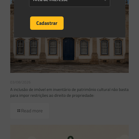
03/08/2026
A inclusão de imóvel em inventário de patrimônio cultural não basta
para impor restrições ao direito de propriedade:
Read more