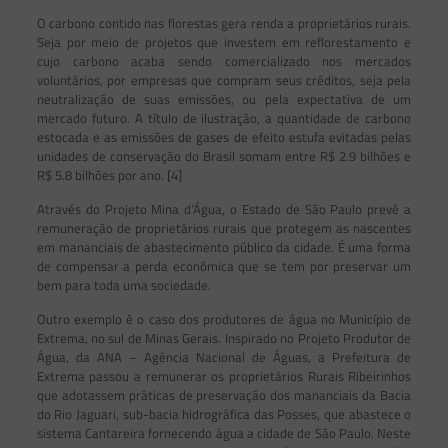
O carbono contido nas florestas gera renda a proprietários rurais.
Seja por meio de projetos que investem em reflorestamento e
cujo carbono acaba sendo comercializado nos mercados
voluntários, por empresas que compram seus créditos, seja pela
neutralização de suas emissões, ou pela expectativa de um
mercado futuro. A título de ilustração, a quantidade de carbono
estocada e as emissões de gases de efeito estufa evitadas pelas
unidades de conservação do Brasil somam entre R$ 2.9 bilhões e
R$ 5.8 bilhões por ano. [4]
Através do Projeto Mina d’Água, o Estado de São Paulo prevê a
remuneração de proprietários rurais que protegem as nascentes
em mananciais de abastecimento público da cidade. É uma forma
de compensar a perda econômica que se tem por preservar um
bem para toda uma sociedade.
Outro exemplo é o caso dos produtores de água no Município de
Extrema, no sul de Minas Gerais. Inspirado no Projeto Produtor de
Água, da ANA – Agência Nacional de Águas, a Prefeitura de
Extrema passou a remunerar os proprietários Rurais Ribeirinhos
que adotassem práticas de preservação dos mananciais da Bacia
do Rio Jaguari, sub-bacia hidrográfica das Posses, que abastece o
sistema Cantareira fornecendo água a cidade de São Paulo. Neste