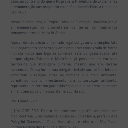
caso, ao contrário do que o PL prevê, a Prefeitura de Extrema faz
a remuneração aos proprietários, e não o beneficiário, a cidade de
São Paulo.
Nesta mesma linha, o Projeto Oásis da Fundação Boticário prevê
a remuneração de proprietários de terras de fragmentos
remanescentes da Mata Atlântica.
Apesar de não existir um vínculo legal obrigatório, o simples fato
de o pagamento por serviços ambientais ser consagrado de forma
indireta indica que logo se conferirá esta obrigatoriedade, até
porque alguns Estados e Municípios já possuem leis em seus
territórios que abrangem o tema, mesmo que em caráter
consensual. Dessa forma, sua obrigatoriedade auxiliará as leis que
conduzem a relação entre os homens e o meio ambiente,
permitindo que o investimento em conservação ambiental
represente um retorno garantido àqueles que se preocupam com
a manutenção de um ecossistema equilibrado.
Por:
Gleyse Gulin
[1] MILARÉ, ÉDIS. Direito do ambiente: a gestão ambiental em
foco: doutrina, jurisprudência, glossário / Édis Milaré; prefácio Ada
Pelegrini Grinover. – 7. ed. Ver., atual. e reform. – São Paulo:
Editora Revista dos Tribunais.2011, p. 380.