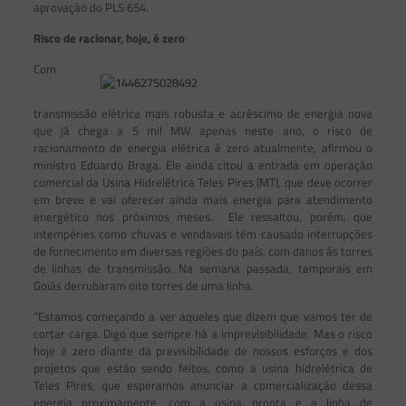
aprovação do PLS 654.
Risco de racionar, hoje, é zero
Com
transmissão elétrica mais robusta e acréscimo de energia nova
que já chega a 5 mil MW apenas neste ano, o risco de
racionamento de energia elétrica é zero atualmente, afirmou o
ministro Eduardo Braga. Ele ainda citou a entrada em operação
comercial da Usina Hidrelétrica Teles Pires (MT), que deve ocorrer
em breve e vai oferecer ainda mais energia para atendimento
energético nos próximos meses. Ele ressaltou, porém, que
intempéries como chuvas e vendavais têm causado interrupções
de fornecimento em diversas regiões do país, com danos às torres
de linhas de transmissão. Na semana passada, temporais em
Goiás derrubaram oito torres de uma linha.
“Estamos começando a ver aqueles que dizem que vamos ter de
cortar carga. Digo que sempre há a imprevisibilidade. Mas o risco
hoje é zero diante da previsibilidade de nossos esforços e dos
projetos que estão sendo feitos, como a usina hidrelétrica de
Teles Pires, que esperamos anunciar a comercialização dessa
energia proximamente, com a usina pronta e a linha de