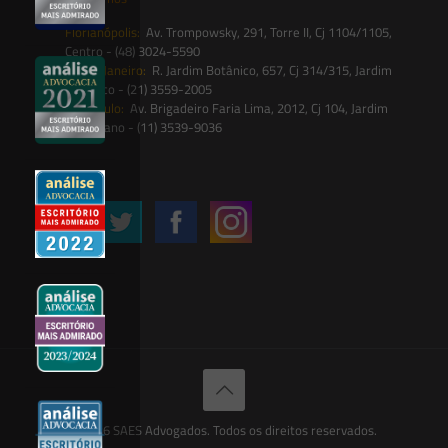
Florianópolis:
Av. Trompowsky, 291, Torre II, Cj 1104/1105,
Centro - (48) 3024-5590
Rio de Janeiro:
R. Jardim Botânico, 657, Cj 314/315, Jardim
Botânico - (21) 3559-2005
São Paulo:
Av. Brigadeiro Faria Lima, 2012, Cj 104, Jardim
Paulistano - (11) 3539-9036
Siga-nos
© 2026 SAES Advogados. Todos os direitos reservados.