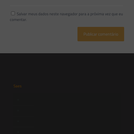
Salvar meus dados neste navegador para a próxima vez que eu
comentar.
Saes
Início
Quem Somos
Atuação
Equipe