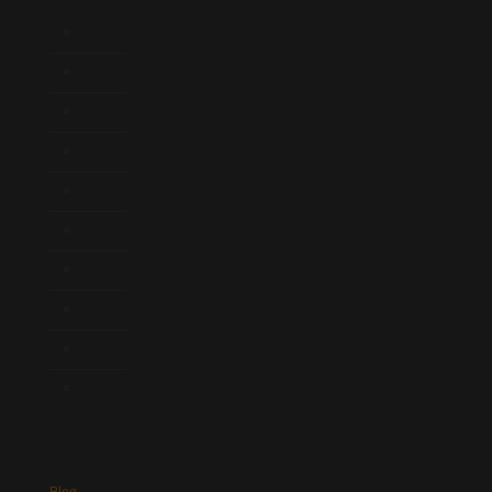
Início
Quem Somos
Atuação
Equipe
Newsletter
Publicações
Artigos
Novidades Legislativas
Informativos
Contato
Blog