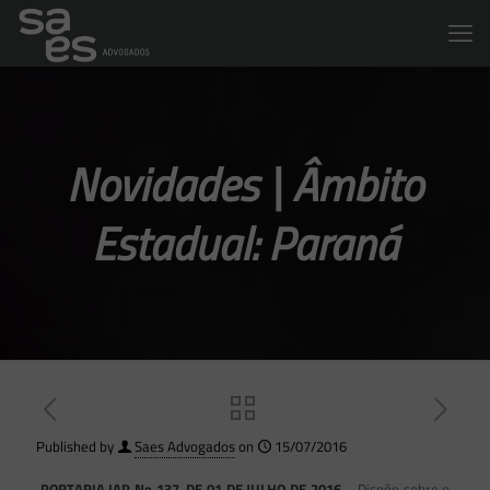
Novidades | Âmbito
Estadual: Paraná
Published by
Saes Advogados
on
15/07/2016
PORTARIA IAP No 137, DE 01 DE JULHO DE 2016
– Dispõe sobre o