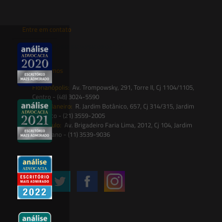
Entre em contato
contato@saesadvogados.com.br
Onde estamos
Florianópolis:
Av. Trompowsky, 291, Torre II, Cj 1104/1105,
Centro - (48) 3024-5590
Rio de Janeiro:
R. Jardim Botânico, 657, Cj 314/315, Jardim
Botânico - (21) 3559-2005
São Paulo:
Av. Brigadeiro Faria Lima, 2012, Cj 104, Jardim
Paulistano - (11) 3539-9036
Siga-nos