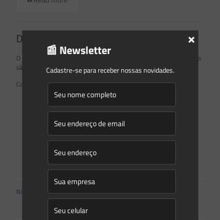
×
Deixe um comentário
📰 Newsletter
O seu endereço de e-mail não será publicado.
Campos obrigatórios
são marcados com
*
Cadastre-se para receber nossas novidades.
Comentário
*
Nome
*