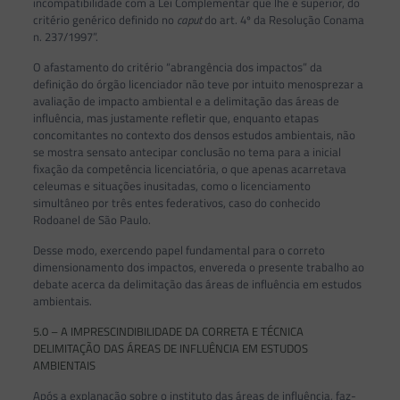
incompatibilidade com a Lei Complementar que lhe é superior, do
critério genérico definido no
caput
do art. 4º da Resolução Conama
n. 237/1997”.
O afastamento do critério “abrangência dos impactos” da
definição do órgão licenciador não teve por intuito menosprezar a
avaliação de impacto ambiental e a delimitação das áreas de
influência, mas justamente refletir que, enquanto etapas
concomitantes no contexto dos densos estudos ambientais, não
se mostra sensato antecipar conclusão no tema para a inicial
fixação da competência licenciatória, o que apenas acarretava
celeumas e situações inusitadas, como o licenciamento
simultâneo por três entes federativos, caso do conhecido
Rodoanel de São Paulo.
Desse modo, exercendo papel fundamental para o correto
dimensionamento dos impactos, envereda o presente trabalho ao
debate acerca da delimitação das áreas de influência em estudos
ambientais.
5.0 – A IMPRESCINDIBILIDADE DA CORRETA E TÉCNICA
DELIMITAÇÃO DAS ÁREAS DE INFLUÊNCIA EM ESTUDOS
AMBIENTAIS
Após a explanação sobre o instituto das áreas de influência, faz-