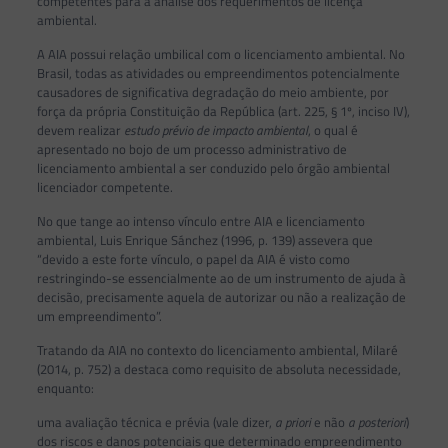
competentes para a análise dos requerimentos de licença
ambiental.
A AIA possui relação umbilical com o licenciamento ambiental. No
Brasil, todas as atividades ou empreendimentos potencialmente
causadores de significativa degradação do meio ambiente, por
força da própria Constituição da República (art. 225, § 1º, inciso IV),
devem realizar
estudo prévio de impacto ambiental
, o qual é
apresentado no bojo de um processo administrativo de
licenciamento ambiental a ser conduzido pelo órgão ambiental
licenciador competente.
No que tange ao intenso vínculo entre AIA e licenciamento
ambiental, Luis Enrique Sánchez (1996, p. 139) assevera que
“devido a este forte vínculo, o papel da AIA é visto como
restringindo-se essencialmente ao de um instrumento de ajuda à
decisão, precisamente aquela de autorizar ou não a realização de
um empreendimento”.
Tratando da AIA no contexto do licenciamento ambiental, Milaré
(2014, p. 752) a destaca como requisito de absoluta necessidade,
enquanto:
uma avaliação técnica e prévia (vale dizer,
a priori
e não
a posteriori
)
dos riscos e danos potenciais que determinado empreendimento