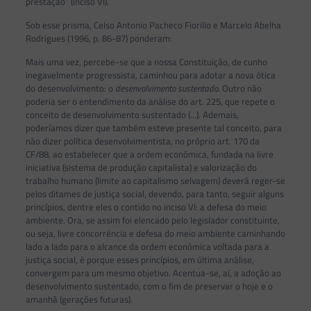
prestação” (inciso VI).
Sob esse prisma, Celso Antonio Pacheco Fiorillo e Marcelo Abelha
Rodrigues (1996, p. 86-87) ponderam:
Mais uma vez, percebe-se que a nossa Constituição, de cunho
inegavelmente progressista, caminhou para adotar a nova ótica
do desenvolvimento: o
desenvolvimento sustentado
. Outro não
poderia ser o entendimento da análise do art. 225, que repete o
conceito de desenvolvimento sustentado (…). Ademais,
poderíamos dizer que também esteve presente tal conceito, para
não dizer política desenvolvimentista, no próprio art. 170 da
CF/88, ao estabelecer que a ordem econômica, fundada na livre
iniciativa (sistema de produção capitalista) e valorização do
trabalho humano (limite ao capitalismo selvagem) deverá reger-se
pelos ditames de justiça social, devendo, para tanto, seguir alguns
princípios, dentre eles o contido no inciso VI: a defesa do meio
ambiente. Ora, se assim foi elencado pelo legislador constituinte,
ou seja, livre concorrência e defesa do meio ambiente caminhando
lado a lado para o alcance da ordem econômica voltada para a
justiça social, é porque esses princípios, em última análise,
convergem para um mesmo objetivo. Acentua-se, aí, a adoção ao
desenvolvimento sustentado, com o fim de preservar o hoje e o
amanhã (gerações futuras).