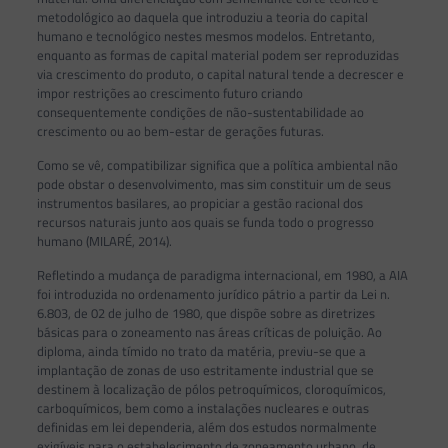
metodológico ao daquela que introduziu a teoria do capital
humano e tecnológico nestes mesmos modelos. Entretanto,
enquanto as formas de capital material podem ser reproduzidas
via crescimento do produto, o capital natural tende a decrescer e
impor restrições ao crescimento futuro criando
consequentemente condições de não-sustentabilidade ao
crescimento ou ao bem-estar de gerações futuras.
Como se vê, compatibilizar significa que a política ambiental não
pode obstar o desenvolvimento, mas sim constituir um de seus
instrumentos basilares, ao propiciar a gestão racional dos
recursos naturais junto aos quais se funda todo o progresso
humano (MILARÉ, 2014).
Refletindo a mudança de paradigma internacional, em 1980, a AIA
foi introduzida no ordenamento jurídico pátrio a partir da Lei n.
6.803, de 02 de julho de 1980, que dispõe sobre as diretrizes
básicas para o zoneamento nas áreas críticas de poluição. Ao
diploma, ainda tímido no trato da matéria, previu-se que a
implantação de zonas de uso estritamente industrial que se
destinem à localização de pólos petroquímicos, cloroquímicos,
carboquímicos, bem como a instalações nucleares e outras
definidas em lei dependeria, além dos estudos normalmente
exigíveis para o estabelecimento de zoneamento urbano, de