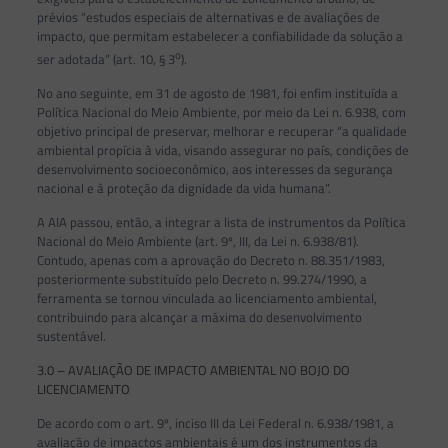
prévios “estudos especiais de alternativas e de avaliações de
impacto, que permitam estabelecer a confiabilidade da solução a
o
ser adotada” (art. 10, § 3
).
No ano seguinte, em 31 de agosto de 1981, foi enfim instituída a
Política Nacional do Meio Ambiente, por meio da Lei n. 6.938, com
objetivo principal de preservar, melhorar e recuperar “a qualidade
ambiental propícia à vida, visando assegurar no país, condições de
desenvolvimento socioeconômico, aos interesses da segurança
nacional e à proteção da dignidade da vida humana”.
A AIA passou, então, a integrar a lista de instrumentos da Política
Nacional do Meio Ambiente (art. 9º, III, da Lei n. 6.938/81).
Contudo, apenas com a aprovação do Decreto n. 88.351/1983,
posteriormente substituído pelo Decreto n. 99.274/1990, a
ferramenta se tornou vinculada ao licenciamento ambiental,
contribuindo para alcançar a máxima do desenvolvimento
sustentável.
3.0 – AVALIAÇÃO DE IMPACTO AMBIENTAL NO BOJO DO
LICENCIAMENTO
De acordo com o art. 9º, inciso III da Lei Federal n. 6.938/1981, a
avaliação de impactos ambientais é um dos instrumentos da