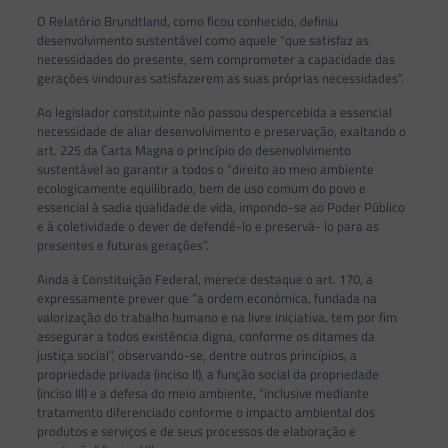
O Relatório Brundtland, como ficou conhecido, definiu
desenvolvimento sustentável como aquele “que satisfaz as
necessidades do presente, sem comprometer a capacidade das
gerações vindouras satisfazerem as suas próprias necessidades”.
Ao legislador constituinte não passou despercebida a essencial
necessidade de aliar desenvolvimento e preservação, exaltando o
art. 225 da Carta Magna o princípio do desenvolvimento
sustentável ao garantir a todos o “direito ao meio ambiente
ecologicamente equilibrado, bem de uso comum do povo e
essencial à sadia qualidade de vida, impondo-se ao Poder Público
e à coletividade o dever de defendê-lo e preservá- lo para as
presentes e futuras gerações”.
Ainda à Constituição Federal, merece destaque o art. 170, a
expressamente prever que “a ordem econômica, fundada na
valorização do trabalho humano e na livre iniciativa, tem por fim
assegurar a todos existência digna, conforme os ditames da
justiça social”, observando-se, dentre outros princípios, a
propriedade privada (inciso II), a função social da propriedade
(inciso III) e a defesa do meio ambiente, “inclusive mediante
tratamento diferenciado conforme o impacto ambiental dos
produtos e serviços e de seus processos de elaboração e