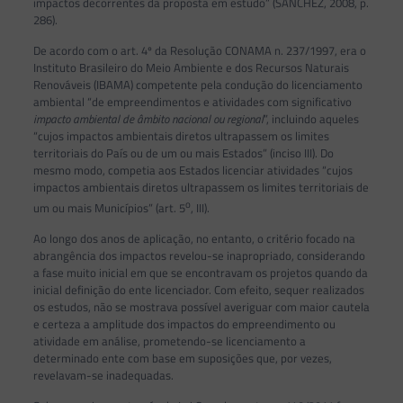
impactos decorrentes da proposta em estudo” (SÁNCHEZ, 2008, p.
286).
De acordo com o art. 4º da Resolução CONAMA n. 237/1997, era o
Instituto Brasileiro do Meio Ambiente e dos Recursos Naturais
Renováveis (IBAMA) competente pela condução do licenciamento
ambiental “de empreendimentos e atividades com significativo
impacto ambiental de âmbito nacional ou regional
”, incluindo aqueles
“cujos impactos ambientais diretos ultrapassem os limites
territoriais do País ou de um ou mais Estados” (inciso III). Do
mesmo modo, competia aos Estados licenciar atividades “cujos
impactos ambientais diretos ultrapassem os limites territoriais de
o
um ou mais Municípios” (art. 5
, III).
Ao longo dos anos de aplicação, no entanto, o critério focado na
abrangência dos impactos revelou-se inapropriado, considerando
a fase muito inicial em que se encontravam os projetos quando da
inicial definição do ente licenciador. Com efeito, sequer realizados
os estudos, não se mostrava possível averiguar com maior cautela
e certeza a amplitude dos impactos do empreendimento ou
atividade em análise, prometendo-se licenciamento a
determinado ente com base em suposições que, por vezes,
revelavam-se inadequadas.