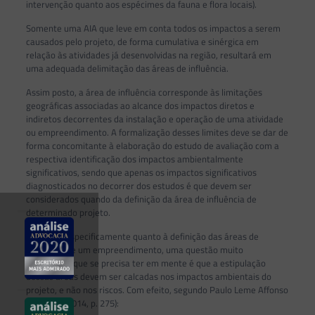
intervenção quanto aos espécimes da fauna e flora locais).
Somente uma AIA que leve em conta todos os impactos a serem
causados pelo projeto, de forma cumulativa e sinérgica em
relação às atividades já desenvolvidas na região, resultará em
uma adequada delimitação das áreas de influência.
Assim posto, a área de influência corresponde às limitações
geográficas associadas ao alcance dos impactos diretos e
indiretos decorrentes da instalação e operação de uma atividade
ou empreendimento. A formalização desses limites deve se dar de
forma concomitante à elaboração do estudo de avaliação com a
respectiva identificação dos impactos ambientalmente
significativos, sendo que apenas os impactos significativos
diagnosticados no decorrer dos estudos é que devem ser
considerados quando da definição da área de influência de
determinado projeto.
Destarte, especificamente quanto à definição das áreas de
influência de um empreendimento, uma questão muito
importante que se precisa ter em mente é que a estipulação
dessas áreas devem ser calcadas nos impactos ambientais do
projeto, e não nos riscos. Com efeito, segundo Paulo Leme Affonso
Machado (2014, p. 275):