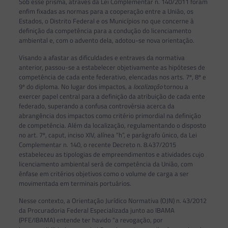
Sob esse prisma, através da Lei Complementar n. 140/2011 foram
enfim fixadas as normas para a cooperação entre a União, os
Estados, o Distrito Federal e os Municípios no que concerne à
definição da competência para a condução do licenciamento
ambiental e, com o advento dela, adotou-se nova orientação.
Visando a afastar as dificuldades e entraves da normativa
anterior, passou-se a estabelecer objetivamente as hipóteses de
competência de cada ente federativo, elencadas nos arts. 7º, 8º e
9º do diploma. No lugar dos impactos, a
localização
tornou a
exercer papel central para a definição da atribuição de cada ente
federado, superando a confusa controvérsia acerca da
abrangência dos impactos como critério primordial na definição
de competência. Além da localização, regulamentando o disposto
no art. 7º, caput, inciso XIV, alínea “h”, e parágrafo único, da Lei
Complementar n. 140, o recente Decreto n. 8.437/2015
estabeleceu as tipologias de empreendimentos e atividades cujo
licenciamento ambiental será de competência da União, com
ênfase em critérios objetivos como o volume de carga a ser
movimentada em terminais portuários.
Nesse contexto, a Orientação Jurídico Normativa (OJN) n. 43/2012
da Procuradoria Federal Especializada junto ao IBAMA
(PFE/IBAMA) entende ter havido “a revogação, por