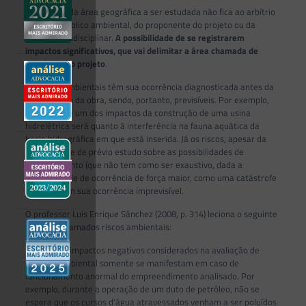
a definição da área geográfica a ser estudada não fica ao arbítrio
do órgão público ambiental, do proponente do projeto ou da
equipe multidisciplinar.
A possibilidade de se registrarem
impactos significativos, que vai delimitar a área chamada de
influência do projeto
.
Impactos ambientais têm sua ocorrência diagnosticada antes da
implantação da obra, sendo, portanto, previsíveis. Por exemplo,
sabe-se que um dos impactos da construção de uma usina
hidrelétrica será quanto à interferência na fauna aquática da
bacia hidrográfica em que está inserida. Já os riscos, apesar da
possibilidade de prévio estudo sobre as possibilidades de
acontecimento (que não tem como ser exaustivo, dada a
probabilidade de ocorrência de força maior, como uma catástrofe
natural), têm sua ocorrência imprevisível.
O professor Luis Enrique Sánchez (2008, p. 314) leciona o seguinte
sobre os chamados riscos ambientais:
Muitos dos impactos negativos considerados na avaliação de
impacto ambiental somente se manifestam em caso de
funcionamento anormal do empreendimento analisado. Por
exemplo, durante a operação de um duto de petróleo, não se
espera que os cursos d‘água atravessados venham a ser poluídos