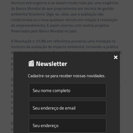
técnicos estrangeiros e se davam muito mais por uma exigência
do Banco Mundial do que propriamente por técnica de gestão
ambiental brasileira. Diga-se, aliás, que a avaliação não
condicionava ou criava qualquer vínculo em relação à realização
do empreendimento. E assim ocorreu com muitos projetos
financiados pelo Banco Mundial no país.
A Resolução n. 01/86 em referência provocou uma inovação no
instituto da avaliação de impacto ambiental, tornando-a prática
através da realização do Estudo Prévio de Impacto Ambiental (EIA)
×
e do respectivo Relatório de Impacto Ambiental (RIMA),
📰 Newsletter
posteriormente acolhidos pela Constituição Federal de 1988.
Como bem pontua Sánchez (2008, p. 103):
Cadastre-se para receber nossas novidades.
De um modo geral, a Resolução CONAMA 1/86 aborda todos os
componentes principais do processo de AIA em indubitavelmente,
permite a aplicação imediata da avaliação de impactos pelos
órgãos ambientais estaduais, os principais encarregados de
colocá-la em prática. É claro que inúmeras dificuldades surgiriam
com a prática, mas a experiência então acumulada, os erros e
acertos, permitiriam aperfeiçoá-la.
Desde então, muito se evoluiu na prática da avaliação de impacto
ambiental, hoje conceituada nas palavras de Paulo de Bessa