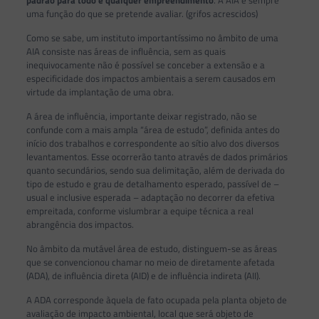
padrão para todo e qualquer empreendimento
. A AIA é sempre
uma função do que se pretende avaliar. (grifos acrescidos)
Como se sabe, um instituto importantíssimo no âmbito de uma
AIA consiste nas áreas de influência, sem as quais
inequivocamente não é possível se conceber a extensão e a
especificidade dos impactos ambientais a serem causados em
virtude da implantação de uma obra.
A área de influência, importante deixar registrado, não se
confunde com a mais ampla “área de estudo”, definida antes do
início dos trabalhos e correspondente ao sítio alvo dos diversos
levantamentos. Esse ocorrerão tanto através de dados primários
quanto secundários, sendo sua delimitação, além de derivada do
tipo de estudo e grau de detalhamento esperado, passível de –
usual e inclusive esperada – adaptação no decorrer da efetiva
empreitada, conforme vislumbrar a equipe técnica a real
abrangência dos impactos.
No âmbito da mutável área de estudo, distinguem-se as áreas
que se convencionou chamar no meio de diretamente afetada
(ADA), de influência direta (AID) e de influência indireta (AII).
A ADA corresponde àquela de fato ocupada pela planta objeto de
avaliação de impacto ambiental, local que será objeto de