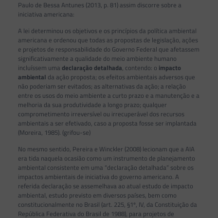
Paulo de Bessa Antunes (2013, p. 81) assim discorre sobre a
iniciativa americana:
A lei determinou os objetivos e os princípios da política ambiental
americana e ordenou que todas as propostas de legislação, ações
e projetos de responsabilidade do Governo Federal que afetassem
significativamente a qualidade do meio ambiente humano
incluíssem uma
declaração detalhada
, contendo: o
impacto
ambiental
da ação proposta; os efeitos ambientais adversos que
não poderiam ser evitados; as alternativas da ação; a relação
entre os usos do meio ambiente a curto prazo e a manutenção e a
melhoria da sua produtividade a longo prazo; qualquer
comprometimento irreversível ou irrecuperável dos recursos
ambientais a ser efetivado, caso a proposta fosse ser implantada
(Moreira, 1985). (grifou-se)
No mesmo sentido, Pereira e Winckler (2008) lecionam que a AIA
era tida naquela ocasião como um instrumento de planejamento
ambiental consistente em uma “declaração detalhada” sobre os
impactos ambientais de iniciativa do governo americano. A
referida declaração se assemelhava ao atual estudo de impacto
ambiental, estudo previsto em diversos países, bem como
constitucionalmente no Brasil (art. 225, §1º, IV, da Constituição da
República Federativa do Brasil de 1988), para projetos de