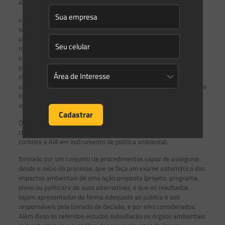
Antunes (2013, p. 85), como:
uma metodologia, ou seja, um estudo sistemático dentro do qual
são definidos certos métodos que são operacionalizados com o
uso de técnicas. Os métodos e as técnicas de AIA são, então,
mecanismos estruturados para coletar, analisar, comparar e
organizar informações e dados sobre impactos ambientais de um
projeto, incluindo os meios de comunicação para apresentar as
informações visuais e escritas. Existem, também, as técnicas
utilizadas na fase de predição para medir as condições futuras dos
fatores e parâmetros ambientais específicos modelos
matemáticos, físicos, análises estatísticas, etc.
Outrossim, oportuna a referência à conceituação disposta ao
clássico
Vocabulário básico de meio ambiente
(1990, p.33), pelo qual
consiste a AIA em instrumento de política ambiental,
formado por um conjunto de procedimentos capaz de assegurar,
desde o início do processo, que se faça um exame sistemático dos
impactos ambientais de uma ação proposta (projeto, programa,
plano ou política) e de suas alternativas, e que os resultados
sejam apresentados de forma adequada ao público e aos
responsáveis pela tomada de decisão, e por eles considerados.
Além disso os referidos estudos subsidiarão os órgãos ambientais