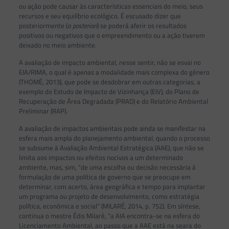
ou ação pode causar às características essenciais do meio, seus
recursos e seu equilíbrio ecológico. É escusado dizer que
posteriormente (
a posteriori
) se poderá aferir os resultados
positivos ou negativos que o empreendimento ou a ação tiverem
deixado no meio ambiente.
A avaliação de impacto ambiental, nesse sentir, não se esvai no
EIA/RIMA, o qual é apenas a modalidade mais complexa do gênero
(THOMÉ, 2013), que pode se desdobrar em outras categorias, a
exemplo do Estudo de Impacto de Vizinhança (EIV), do Plano de
Recuperação de Área Degradada (PRAD) e do Relatório Ambiental
Preliminar (RAP).
A avaliação de impactos ambientais pode ainda se manifestar na
esfera mais ampla do planejamento ambiental, quando o processo
se subsume à Avaliação Ambiental Estratégica (AAE), que não se
limita aos impactos ou efeitos nocivos a um determinado
ambiente, mas, sim, “de uma escolha ou decisão necessária à
formulação de uma política de governo que se preocupe em
determinar, com acerto, área geográfica e tempo para implantar
um programa ou projeto de desenvolvimento, como estratégia
política, econômica e social” (MILARÉ, 2014, p. 752). Em síntese,
continua o mestre Édis Milaré, “a AIA encontra-se na esfera do
Licenciamento Ambiental, ao passo que a AAE está na seara do