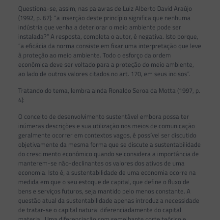
Questiona-se, assim, nas palavras de Luiz Alberto David Araújo
(1992, p. 67): “a inserção deste princípio significa que nenhuma
indústria que venha a deteriorar o meio ambiente pode ser
instalada?” A resposta, completa o autor, é negativa. Isto porque,
“a eficácia da norma consiste em fixar uma interpretação que leve
à proteção ao meio ambiente. Todo o esforço da ordem
econômica deve ser voltado para a proteção do meio ambiente,
ao lado de outros valores citados no art. 170, em seus incisos”.
Tratando do tema, lembra ainda Ronaldo Seroa da Motta (1997, p.
4):
O conceito de desenvolvimento sustentável embora possa ter
inúmeras descrições e sua utilização nos meios de comunicação
geralmente ocorrer em contextos vagos, é possível ser discutido
objetivamente da mesma forma que se discute a sustentabilidade
do crescimento econômico quando se considera a importância de
manterem-se não-declinantes os valores dos ativos de uma
economia. Isto é, a sustentabilidade de uma economia ocorre na
medida em que o seu estoque de capital, que define o fluxo de
bens e serviços futuros, seja mantido pelo menos constante. A
questão atual da sustentabilidade apenas introduz a necessidade
de tratar-se o capital natural diferenciadamente do capital
material. Uma diferenciação com semelhante corte teórico e