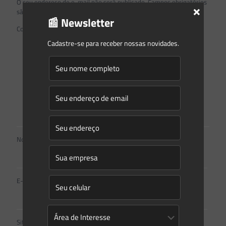
O seu endereço de e-mail não será publicado.
Campos obrigatórios
×
são marcados com
*
📰 Newsletter
Comentário
*
Cadastre-se para receber nossas novidades.
Nome
*
E-mail
*
Site