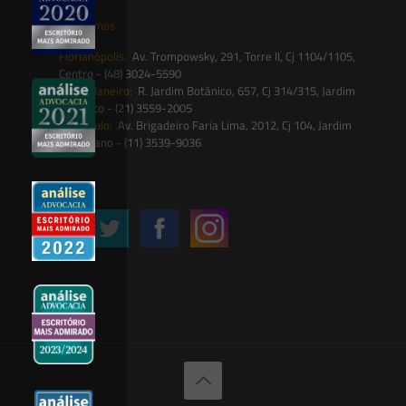
Onde estamos
Florianópolis:
Av. Trompowsky, 291, Torre II, Cj 1104/1105,
Centro - (48) 3024-5590
Rio de Janeiro:
R. Jardim Botânico, 657, Cj 314/315, Jardim
Botânico - (21) 3559-2005
São Paulo:
Av. Brigadeiro Faria Lima, 2012, Cj 104, Jardim
Paulistano - (11) 3539-9036
Siga-nos