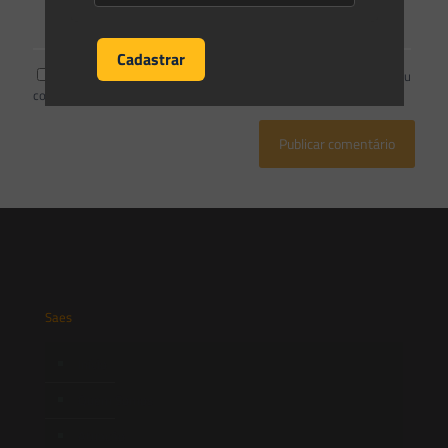
Salvar meus dados neste navegador para a próxima vez que eu
comentar.
Saes
Início
Quem Somos
Atuação