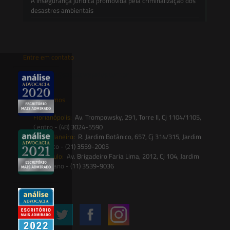
A insegurança jurídica promovida pela criminalização dos
desastres ambientais
Entre em contato
contato@saesadvogados.com.br
Onde estamos
Florianópolis:
Av. Trompowsky, 291, Torre II, Cj 1104/1105,
Centro - (48) 3024-5590
Rio de Janeiro:
R. Jardim Botânico, 657, Cj 314/315, Jardim
Botânico - (21) 3559-2005
São Paulo:
Av. Brigadeiro Faria Lima, 2012, Cj 104, Jardim
Paulistano - (11) 3539-9036
Siga-nos