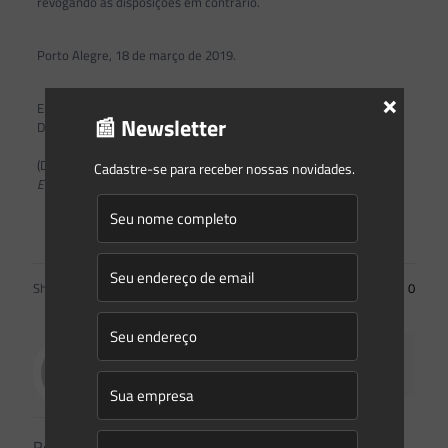
revogando as disposições em contrário.
Porto Alegre, 18 de março de 2019.
×
Engª. Ftal Marjorie Kauffmann
📰 Newsletter
Diretora-Presidente
(DOE – RS de 20.03.2019)
Cadastre-se para receber nossas novidades.
Este texto não substitui o publicado no DOE – RS de 20.03.2019.
Facebook Comments
Share
0
Saes Advogados
Related posts