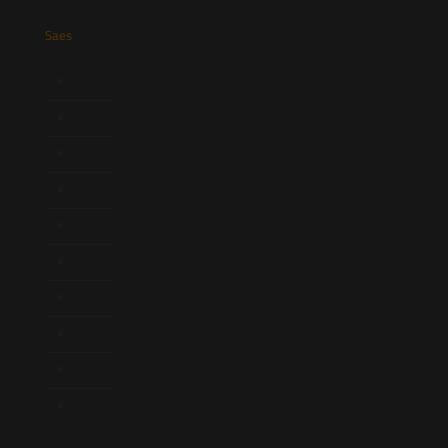
Saes
Início
Quem Somos
Atuação
Equipe
Newsletter
Publicações
Artigos
Novidades Legislativas
Informativos
Contato