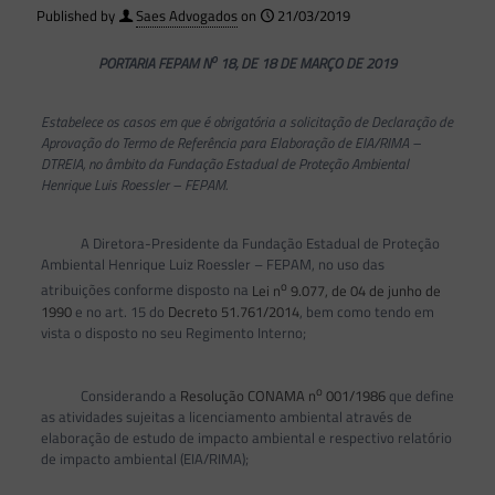
Published by
Saes Advogados
on
21/03/2019
o
PORTARIA FEPAM N
18, DE 18 DE MARÇO DE 2019
Estabelece os casos em que é obrigatória a solicitação de Declaração de
Aprovação do Termo de Referência para Elaboração de EIA/RIMA –
DTREIA, no âmbito da Fundação Estadual de Proteção Ambiental
Henrique Luis Roessler – FEPAM.
A Diretora-Presidente da Fundação Estadual de Proteção
Ambiental Henrique Luiz Roessler – FEPAM, no uso das
o
atribuições conforme disposto na
Lei n
9.077, de 04 de junho de
1990
e no art. 15 do
Decreto 51.761/2014
, bem como tendo em
vista o disposto no seu Regimento Interno;
o
Considerando a
Resolução CONAMA n
001/1986
que define
as atividades sujeitas a licenciamento ambiental através de
elaboração de estudo de impacto ambiental e respectivo relatório
de impacto ambiental (EIA/RIMA);