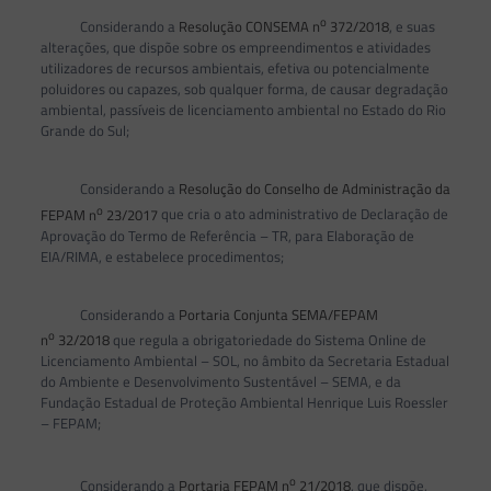
o
Considerando a
Resolução CONSEMA n
372/2018
, e suas
alterações, que dispõe sobre os empreendimentos e atividades
utilizadores de recursos ambientais, efetiva ou potencialmente
poluidores ou capazes, sob qualquer forma, de causar degradação
ambiental, passíveis de licenciamento ambiental no Estado do Rio
Grande do Sul;
Considerando a
Resolução do Conselho de Administração da
o
FEPAM n
23/2017
que cria o ato administrativo de Declaração de
Aprovação do Termo de Referência – TR, para Elaboração de
EIA/RIMA, e estabelece procedimentos;
Considerando a
Portaria Conjunta SEMA/FEPAM
o
n
32/2018
que regula a obrigatoriedade do Sistema Online de
Licenciamento Ambiental – SOL, no âmbito da Secretaria Estadual
do Ambiente e Desenvolvimento Sustentável – SEMA, e da
Fundação Estadual de Proteção Ambiental Henrique Luis Roessler
– FEPAM;
o
Considerando a
Portaria FEPAM n
21/2018
, que dispõe,