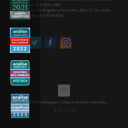
Botânico - (21) 3559-2005
São Paulo:
Av. Brigadeiro Faria Lima, 2012, Cj 104, Jardim
Paulistano - (11) 3539-9036
Siga-nos
© 2026 SAES Advogados. Todos os direitos reservados.