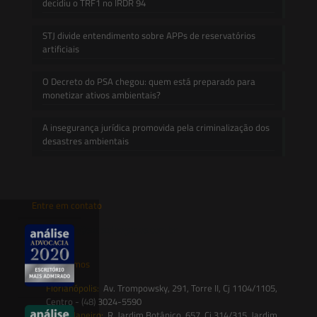
decidiu o TRF1 no IRDR 94
STJ divide entendimento sobre APPs de reservatórios
artificiais
O Decreto do PSA chegou: quem está preparado para
monetizar ativos ambientais?
A insegurança jurídica promovida pela criminalização dos
desastres ambientais
Entre em contato
contato@saesadvogados.com.br
Onde estamos
Florianópolis:
Av. Trompowsky, 291, Torre II, Cj 1104/1105,
Centro - (48) 3024-5590
Rio de Janeiro:
R. Jardim Botânico, 657, Cj 314/315, Jardim