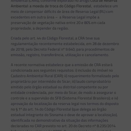
Ambiental (CRAs), conforme explorado no artigo
Cota de Reserva
Ambiental: a moeda de troca do Código Florestal
, estabelece um
meio de compensar déficits de área de Reserva Legal (RL) com
excedentes em outra área – a Reserva Legal impõe a
preservação de vegetação nativa entre 20 e 80% em cada
propriedade, a depender da região.
Criada pelo art. 44 do Código Florestal, a CRA teve sua
regulamentação recentemente estabelecida, em 28 de dezembro
de 2018, pelo Decreto Federal nº 9.640, para procedimentos de
emissão, registro, transferência, utilização e cancelamento.
A recente normativa estabelece que a emissão de CRA estará
condicionada aos seguintes requisitos: i) inclusão do imóvel no
Cadastro Ambiental Rural (CAR); ii) requerimento formalizado pelo
proprietário por intermédio do Sicar; iii) laudo comprobatório
emitido pelo órgão estadual ou distrital competente ou por
entidade credenciada, por meio do Sicar, de modo a assegurar o
controle e a supervisão do SFB (Sistema Florestal Brasileiro); e iv)
aprovação da localização da reserva legal nos termos do disposto
no § 1º do art. 14 do Código Florestal (que delega ao órgão
estadual integrante do Sisnama o deve de aprovar a localização),
identificada no demonstrativo da situação das informações
declaradas no CAR previsto no art. 20 do Decreto nº 8.235/2014