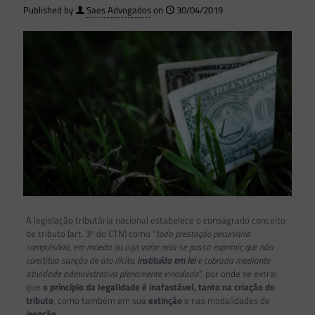
Published by
Saes Advogados
on
30/04/2019
A legislação tributária nacional estabelece o consagrado conceito
de tributo (art. 3º do CTN) como “
toda prestação pecuniária
compulsória, em moeda ou cujo valor nela se possa exprimir, que não
constitua sanção de ato ilícito,
instituída em lei
e cobrada mediante
atividade administrativa plenamente vinculada
”, por onde se extrai
que
o princípio da legalidade é inafastável, tanto na criação do
tributo
, como também em sua
extinção
e nas modalidades de
isenção
.