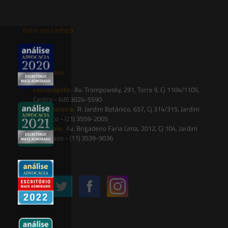
Entre em contato
contato@saesadvogados.com.br
Onde estamos
Florianópolis:
Av. Trompowsky, 291, Torre II, Cj 1104/1105,
Centro - (48) 3024-5590
Rio de Janeiro:
R. Jardim Botânico, 657, Cj 314/315, Jardim
Botânico - (21) 3559-2005
São Paulo:
Av. Brigadeiro Faria Lima, 2012, Cj 104, Jardim
Paulistano - (11) 3539-9036
Siga-nos