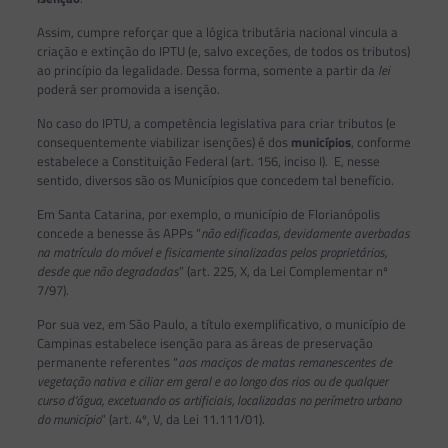
Assim, cumpre reforçar que a lógica tributária nacional vincula a
criação e extinção do IPTU (e, salvo exceções, de todos os tributos)
ao princípio da legalidade. Dessa forma, somente a partir da
lei
poderá ser promovida a isenção.
No caso do IPTU, a competência legislativa para criar tributos (e
consequentemente viabilizar isenções) é dos
municípios
, conforme
estabelece a Constituição Federal (art. 156, inciso I). E, nesse
sentido, diversos são os Municípios que concedem tal benefício.
Em Santa Catarina, por exemplo, o município de Florianópolis
concede a benesse às APPs “
não edificadas, devidamente averbadas
na matrícula do móvel e fisicamente sinalizadas pelos proprietários,
desde que não degradadas
” (art. 225, X, da Lei Complementar nº
7/97).
Por sua vez, em São Paulo, a título exemplificativo, o município de
Campinas estabelece isenção para as áreas de preservação
permanente referentes “
aos maciços de matas remanescentes de
vegetação nativa e ciliar em geral e ao longo dos rios ou de qualquer
curso d’água, excetuando os artificiais, localizadas no perímetro urbano
do município
” (art. 4º, V, da Lei 11.111/01).