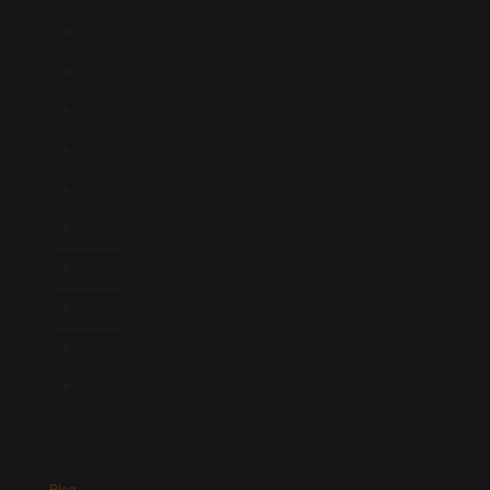
Início
Quem Somos
Atuação
Equipe
Newsletter
Publicações
Artigos
Novidades Legislativas
Informativos
Contato
Blog