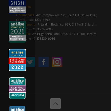
Onde estamos
Florianópolis:
Av. Trompowsky, 291, Torre II, Cj 1104/1105,
Centro - (48) 3024-5590
Rio de Janeiro:
R. Jardim Botânico, 657, Cj 314/315, Jardim
Botânico - (21) 3559-2005
São Paulo:
Av. Brigadeiro Faria Lima, 2012, Cj 104, Jardim
Paulistano - (11) 3539-9036
Siga-nos