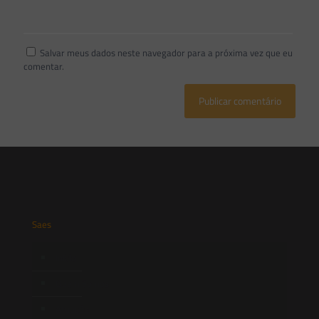
Salvar meus dados neste navegador para a próxima vez que eu
comentar.
Saes
Início
Quem Somos
Atuação