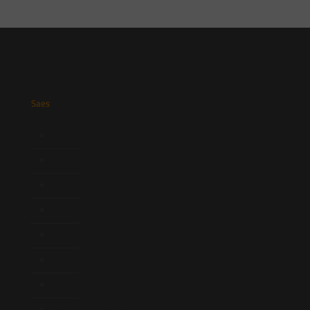
Saes
Início
Quem Somos
Atuação
Equipe
Newsletter
Publicações
Artigos
Novidades Legislativas