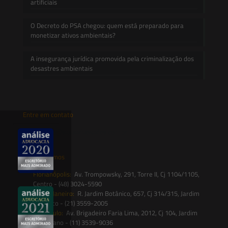
artificiais
O Decreto do PSA chegou: quem está preparado para
monetizar ativos ambientais?
A insegurança jurídica promovida pela criminalização dos
desastres ambientais
Entre em contato
contato@saesadvogados.com.br
Onde estamos
Florianópolis:
Av. Trompowsky, 291, Torre II, Cj 1104/1105,
Centro - (48) 3024-5590
Rio de Janeiro:
R. Jardim Botânico, 657, Cj 314/315, Jardim
Botânico - (21) 3559-2005
São Paulo:
Av. Brigadeiro Faria Lima, 2012, Cj 104, Jardim
Paulistano - (11) 3539-9036