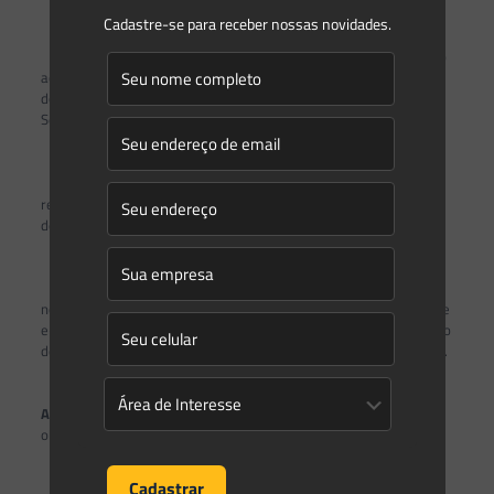
Cadastre-se para receber nossas novidades.
o
o
§ 3
No caso do §2
, será facultado ao requerente o acesso
ao conteúdo do processo administrativo por meio de cópia digital
dos respectivos documentos, mediante simples requisição à
Semad.
o
§ 4
É de inteira responsabilidade do requerente o acesso
regular ao SLA, para ciência e conhecimento das notificações e
demais informações.
o
§ 5
Para fins de definição do momento de recebimento da
notificação pelo requerente, considera-se o momento de envio de
e-mail pelo órgão ambiental, por meio do instrumento de geração
de pendências e de informações complementares contido no SLA.
o
Art. 9
Os certificados de licenças ambientais deferidas serão
obtidos de forma eletrônica via SLA.
Parágrafo único. Os certificados de que trata o caput