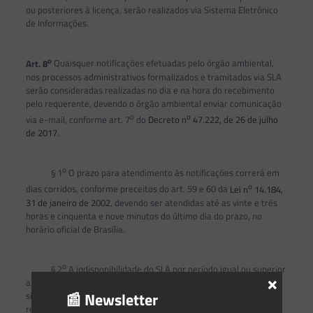
ou posteriores à licença, serão realizados via Sistema Eletrônico
de Informações.
o
Art. 8
Quaisquer notificações efetuadas pelo órgão ambiental,
nos processos administrativos formalizados e tramitados via SLA
serão consideradas realizadas no dia e na hora do recebimento
pelo requerente, devendo o órgão ambiental enviar comunicação
o
o
via e-mail, conforme art. 7
do
Decreto n
47.222, de 26 de julho
de 2017
.
o
§ 1
O prazo para atendimento às notificações correrá em
o
dias corridos, conforme preceitos do art. 59 e 60 da
Lei n
14.184,
31 de janeiro de 2002
, devendo ser atendidas até as vinte e três
horas e cinquenta e nove minutos do último dia do prazo, no
horário oficial de Brasília.
o
§ 2
A indisponibilidade do SLA por período igual ou superior
×
a quatro horas no dia, reconhecida e devidamente divulgada no
📰 Newsletter
sítio eletrônico da Semad, ocasionará a desconsideração da
respectiva data na contagem dos prazos processuais.