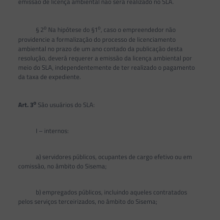
emissão de licença ambiental não será realizado no SLA.
o
o
§ 2
Na hipótese do §1
, caso o empreendedor não
providencie a formalização do processo de licenciamento
ambiental no prazo de um ano contado da publicação desta
resolução, deverá requerer a emissão da licença ambiental por
meio do SLA, independentemente de ter realizado o pagamento
da taxa de expediente.
o
Art. 3
São usuários do SLA:
I – internos:
a) servidores públicos, ocupantes de cargo efetivo ou em
comissão, no âmbito do Sisema;
b) empregados públicos, incluindo aqueles contratados
pelos serviços terceirizados, no âmbito do Sisema;