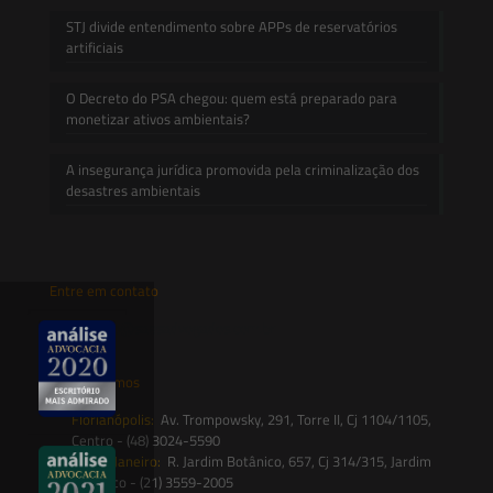
STJ divide entendimento sobre APPs de reservatórios
artificiais
O Decreto do PSA chegou: quem está preparado para
monetizar ativos ambientais?
A insegurança jurídica promovida pela criminalização dos
desastres ambientais
Entre em contato
contato@saesadvogados.com.br
Onde estamos
Florianópolis:
Av. Trompowsky, 291, Torre II, Cj 1104/1105,
Centro - (48) 3024-5590
Rio de Janeiro:
R. Jardim Botânico, 657, Cj 314/315, Jardim
Botânico - (21) 3559-2005