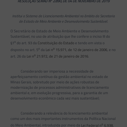
RESOLUÇÃO SEMAD N
2.890, DE 04 DE NOVEMBRO DE 2019
Institui o Sistema de Licenciamento Ambiental no âmbito da Secretaria
de Estado de Meio Ambiente e Desenvolvimento Sustentável.
O Secretário de Estado de Meio Ambiente e Desenvolvimento
Sustentável, no uso de atribuição que lhe confere o inciso III do
o
§1
do art. 93 da
Constituição do Estado
e tendo em vista o
o
o
disposto no art. 5
da
Lei n
15.971, de 12 de janeiro de 2006
, e no
o
art. 26 da
Lei n
21.972, de 21 de janeiro de 2016
.
Considerando ser imperiosa a necessidade de
aperfeiçoamento contínuo da gestão ambiental no estado de
Minas Gerais, sobretudo por meio de ações robustas de
modernização de processos administrativos de licenciamento
ambiental e, em evolução progressiva, para a garantia de um
desenvolvimento econômico cada vez mais sustentável;
Considerando a relevância do licenciamento ambiental
como um dos mais importantes instrumentos da Política Nacional
o
do Meio Ambiental, introduzida por meio da
Lei Federal n
6.938,