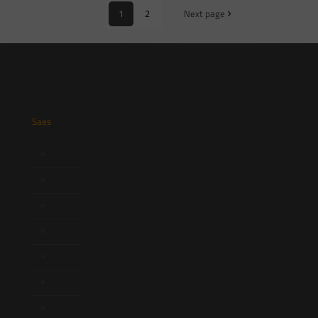
1
2
Next page
Saes
Início
Quem Somos
Atuação
Equipe
Newsletter
Publicações
Artigos