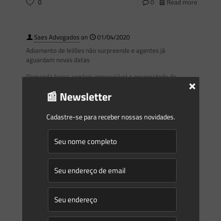
0
0
Read more
Saes Advogados
on
01/04/2020
Adiamento de leilões não surpreende e agentes já
aguardam novas datas
Demanda baixa, cenário imprevisível e necessidade de
×
readequação do planejamento justificaram decisão, que
📰 Newsletter
recebeu elogios no setor Era questão de tempo para que a
Portaria no.
[…]
Cadastre-se para receber nossas novidades.
0
0
Read more
Saes Advogados
on
17/03/2020
Gleyse Gulin participa de Workshop de Revisão da Resolução
Conjunta SEMA/IAP n. 09/2010
A sócia Gleyse Gulin, Diretora de Assuntos Ambientais da
Associação Brasileira de Pequenas Centrais Hidrelétricas –