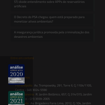
STJ divide entendimento sobre APPs de reservatórios
artificiais
O Decreto do PSA chegou: quem está preparado para
monetizar ativos ambientais?
A insegurança jurídica promovida pela criminalização dos
desastres ambientais
Entre em contato
contato@saesadvogados.com.br
Onde estamos
Florianópolis:
Av. Trompowsky, 291, Torre II, Cj 1104/1105,
Centro - (48) 3024-5590
Rio de Janeiro:
R. Jardim Botânico, 657, Cj 314/315, Jardim
Botânico - (21) 3559-2005
São Paulo:
Av. Brigadeiro Faria Lima, 2012, Cj 104, Jardim