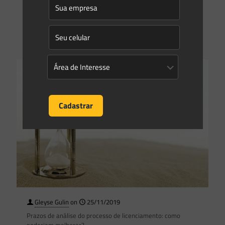
ABRAPCH, participou essa semana do Workshop de Revisão
da Resolução Conjunta
[…]
0
0
Read more
Gleyse Gulin
on
25/11/2019
Prazos de análise do processo de licenciamento: como