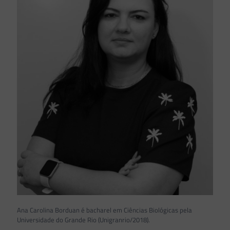
Ana Carolina Borduan é bacharel em Ciências Biológicas pela
Universidade do Grande Rio (Unigranrio/2018).