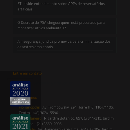
STJ divide entendimento sobre APPs de reservatórios
artificiais
O Decreto do PSA chegou: quem está preparado para
monetizar ativos ambientais?
A insegurança jurídica promovida pela criminalização dos
desastres ambientais
Entre em contato
contato@saesadvogados.com.br
Onde estamos
Florianópolis:
Av. Trompowsky, 291, Torre II, Cj 1104/1105,
Centro - (48) 3024-5590
Rio de Janeiro:
R. Jardim Botânico, 657, Cj 314/315, Jardim
Botânico - (21) 3559-2005
São Paulo:
Av. Brigadeiro Faria Lima, 2012, Cj 104, Jardim