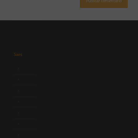
Saes
Início
Quem Somos
Atuação
Equipe
Newsletter
Publicações
Artigos