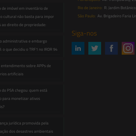
Rio de Janeiro:
R. Jardim Botânico
o de imóvel em inventário de
São Paulo:
Av. Brigadeiro Faria Li
o cultural não basta para impor
s ao direito de propriedade:
Siga-nos
o administrativa e embargo
: o que decidiu o TRF1 no IRDR 94
e entendimento sobre APPs de
ios artificiais
o do PSA chegou: quem está
 para monetizar ativos
is?
ança jurídica promovida pela
zação dos desastres ambientais