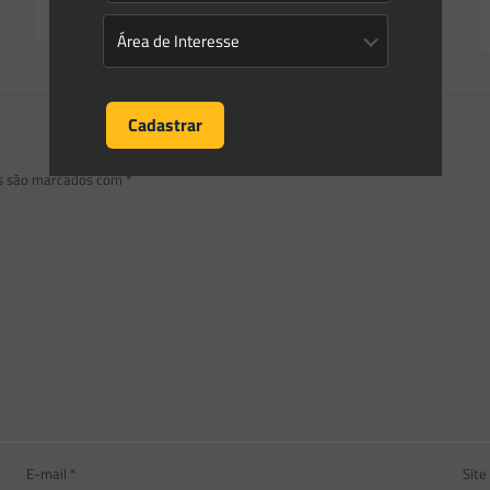
Read more
os são marcados com
*
E-mail
*
Site