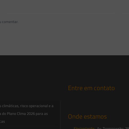
u comentar.
Entre em contato
contato@saesadvogados.com.br
climáticas, risco operacional e a
a do Plano Clima 2026 para as
Onde estamos
icas
Florianópolis:
Av. Trompowsky, 291,