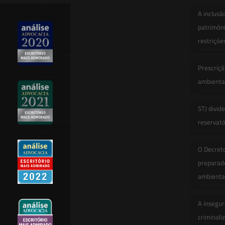
Atuação
A inclusã
Equipe
patrimôni
restriçõe
Newsletter
Publicações
Prescriçã
ambiental
Artigos
STJ divid
Novidades Legislativas
reservatór
Informativos
O Decret
Contato
preparado
ambienta
A insegur
criminali