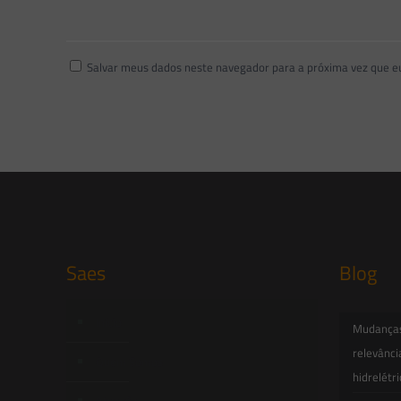
Salvar meus dados neste navegador para a próxima vez que e
Saes
Blog
Início
Mudanças 
relevânci
Quem Somos
hidrelétr