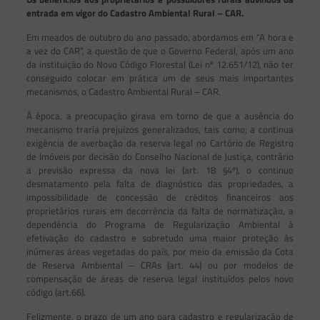
entrada em vigor do Cadastro Ambiental Rural – CAR.
Em meados de outubro do ano passado, abordamos em “A hora e
a vez do CAR”, a questão de que o Governo Federal, após um ano
da instituição do Novo Código Florestal (Lei nº 12.651/12), não ter
conseguido colocar em prática um de seus mais importantes
mecanismos, o Cadastro Ambiental Rural – CAR.
À época, a preocupação girava em torno de que a ausência do
mecanismo traria prejuízos generalizados, tais como; a continua
exigência de averbação da reserva legal no Cartório de Registro
de Imóveis por decisão do Conselho Nacional de Justiça, contrário
a previsão expressa da nova lei (art. 18 §4º), o continuo
desmatamento pela falta de diagnóstico das propriedades, a
impossibilidade de concessão de créditos financeiros aos
proprietários rurais em decorrência da falta de normatização, a
dependência do Programa de Regularização Ambiental à
efetivação do cadastro e sobretudo uma maior proteção às
inúmeras áreas vegetadas do país, por meio da emissão da Cota
de Reserva Ambiental – CRAs (art. 44) ou por modelos de
compensação de áreas de reserva legal instituídos pelos novo
código (art.66).
Felizmente, o prazo de um ano para cadastro e regularização de