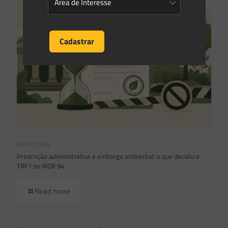
06/07/2026
Prescrição administrativa e embargo ambiental: o que decidiu o
TRF1 no IRDR 94
Read more