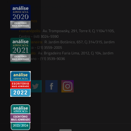
contato@saesadvogados.com.br
Onde estamos
Florianópolis:
Av. Trompowsky, 291, Torre II, Cj 1104/1105,
Centro - (48) 3024-5590
Rio de Janeiro:
R. Jardim Botânico, 657, Cj 314/315, Jardim
Botânico - (21) 3559-2005
São Paulo:
Av. Brigadeiro Faria Lima, 2012, Cj 104, Jardim
Paulistano - (11) 3539-9036
Siga-nos