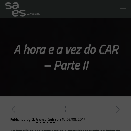
A hora e a vez do CAR
– Parte II
Published by
Gleyse Gulin
on
26/08/2014
Os benefícios aos proprietários e possuidores rurais advindos da