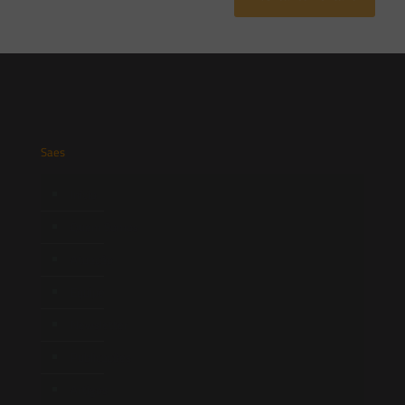
Saes
Início
Quem Somos
Atuação
Equipe
Newsletter
Publicações
Artigos