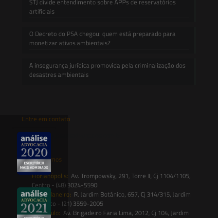
STJ divide entendimento sobre APPs de reservatórios
artificiais
O Decreto do PSA chegou: quem está preparado para
monetizar ativos ambientais?
A insegurança jurídica promovida pela criminalização dos
desastres ambientais
Entre em contato
contato@saesadvogados.com.br
Onde estamos
Florianópolis:
Av. Trompowsky, 291, Torre II, Cj 1104/1105,
Centro - (48) 3024-5590
Rio de Janeiro:
R. Jardim Botânico, 657, Cj 314/315, Jardim
Botânico - (21) 3559-2005
São Paulo:
Av. Brigadeiro Faria Lima, 2012, Cj 104, Jardim