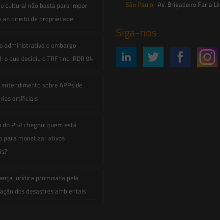
São Paulo:
Av. Brigadeiro Faria Li
o cultural não basta para impor
s ao direito de propriedade:
Siga-nos
o administrativa e embargo
: o que decidiu o TRF1 no IRDR 94
e entendimento sobre APPs de
ios artificiais
o do PSA chegou: quem está
 para monetizar ativos
is?
ança jurídica promovida pela
zação dos desastres ambientais