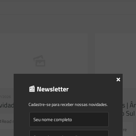
×
📰 Newsletter
7/2026
23/07/2026
idades | Âmbito Federal
Novidades | Â
Cadastre-se para receber nossas novidades.
Grande do Sul
Read more
Read more