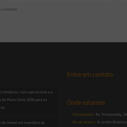
u comentar.
Entre em contato
contato@saesadvogados.com.br
climáticas, risco operacional e a
a do Plano Clima 2026 para as
Onde estamos
icas
Florianópolis:
Av. Trompowsky, 291,
Rio de Janeiro:
R. Jardim Botânico
o de imóvel em inventário de