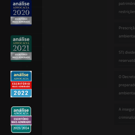
Equipe
patrimôni
restriçõe
Newsletter
Publicações
Prescriçã
ambiental
Artigos
STJ divid
Novidades Legislativas
reservatór
Informativos
O Decret
Contato
preparado
ambienta
A insegur
criminali