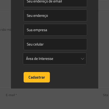
os são marcados com
*
E-mail
*
Site