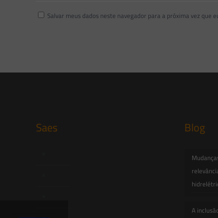
Salvar meus dados neste navegador para a próxima vez que e
Saes
Blog
Início
Mudanças 
relevânci
Quem Somos
hidrelétr
Atuação
A inclusã