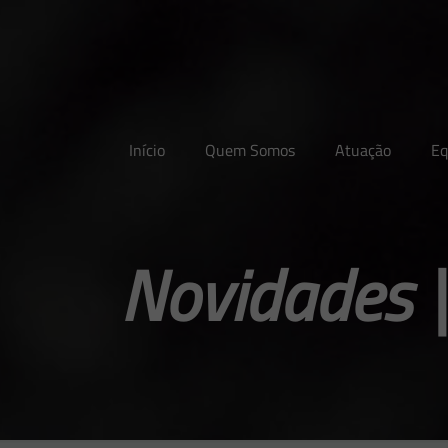
Início
Quem Somos
Atuação
Eq
Novidades |