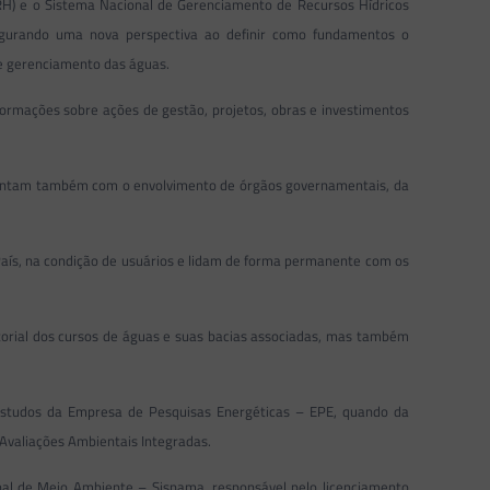
PNRH) e o Sistema Nacional de Gerenciamento de Recursos Hídricos
augurando uma nova perspectiva ao definir como fundamentos o
 e gerenciamento das águas.
formações sobre ações de gestão, projetos, obras e investimentos
l. Contam também com o envolvimento de órgãos governamentais, da
 País, na condição de usuários e lidam de forma permanente com os
torial dos cursos de águas e suas bacias associadas, mas também
 estudos da Empresa de Pesquisas Energéticas – EPE, quando da
 Avaliações Ambientais Integradas.
nal de Meio Ambiente – Sisnama, responsável pelo licenciamento