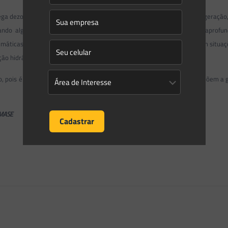
ga dezoito entidades de classe de âmbito nacional dos segmentos de geração, 
uando alguns aspectos que necessitam ser discutidos de forma mais aprofu
máticas na gestão e disponibilidade desse recurso, a gestão da água em situaç
ão hidráulica em nossa matriz.
, pois é preciso enxergar os grandes desafios e necessidades que compõem a g
FMASE