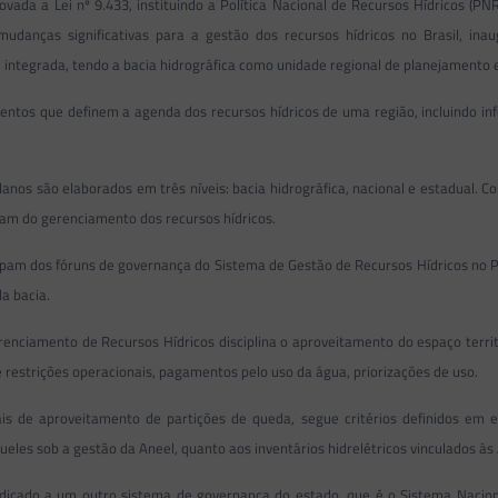
rovada a Lei nº 9.433, instituindo a Política Nacional de Recursos Hídricos (
udanças significativas para a gestão dos recursos hídricos no Brasil, in
e integrada, tendo a bacia hidrográfica como unidade regional de planejamento
mentos que definem a agenda dos recursos hídricos de uma região, incluindo in
 planos são elaborados em três níveis: bacia hidrográfica, nacional e estadua
cipam do gerenciamento dos recursos hídricos.
ticipam dos fóruns de governança do Sistema de Gestão de Recursos Hídricos no
a bacia.
nciamento de Recursos Hídricos disciplina o aproveitamento do espaço terri
 restrições operacionais, pagamentos pelo uso da água, priorizações de uso.
iais de aproveitamento de partições de queda, segue critérios definidos em
les sob a gestão da Aneel, quanto aos inventários hidrelétricos vinculados às
 dedicado a um outro sistema de governança do estado, que é o Sistema Nacio