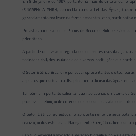
Em 8 de janeiro de 1997, portanto há mais de vinte anos, foi ap
(SINGREH). A PNRH, conhecida como a Lei das Águas, trouxe m
gerenciamento realizado de forma descentralizada, participativa 
Previstos por essa Lei, os Planos de Recursos Hídricos são docu
prioritários.
A partir de uma visão integrada dos diferentes usos da água, os
sociedade civil, dos usuários e de diversas instituições que parti
O Setor Elétrico Brasileiro por seus representantes eleitos, par
aspectos que norteiam o disciplinamento do uso das águas em cad
Também é importante salientar que não apenas o Sistema de Gere
promove a definição de critérios de uso, com o estabelecimento de
O Setor Elétrico, ao estudar o aproveitamento de seus potenc
realização dos estudos de Planejamento Energético, bem como aque
Capítulo especial associado à geração hidráulica no País está