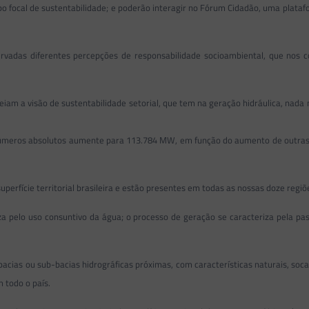
 focal de sustentabilidade; e poderão interagir no Fórum Cidadão, uma platafor
bservadas diferentes percepções de responsabilidade socioambiental, que no
iam a visão de sustentabilidade setorial, que tem na geração hidráulica, nada
 números absolutos aumente para 113.784 MW, em função do aumento de outras 
perfície territorial brasileira e estão presentes em todas as nossas doze regiõe
iza pelo uso consuntivo da água; o processo de geração se caracteriza pela p
acias ou sub-bacias hidrográficas próximas, com características naturais, socais
 todo o país.