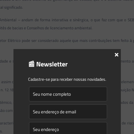
 significado.
 Ambiental – andam de forma interativa e sinérgica, o que faz com que o 
tês de bacias e Conselhos de licenciamento ambiental.
etor Elétrico pode ser considerado aquele que mais contribuições tem feito à
×
ilidade e se perpetuam ao longo do tempo, em programas de monitoramento a
📰 Newsletter
Cadastre-se para receber nossas novidades.
, assim como a conservação das florestas e medidas de mitigação, são element
Lei n. 12.187/2009, e do Decreto Nº 7.390/2010, como também pela Contribuiçã
stêmico, exige o uso de ferramentas que permitam rápido acesso aos dados da ba
são com foco na sustentabilidade.
aracteriza pelo uso de modernos instrumentos de gestão operacional, de ris
s.