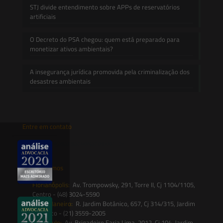
STJ divide entendimento sobre APPs de reservatórios
artificiais
O Decreto do PSA chegou: quem está preparado para
monetizar ativos ambientais?
A insegurança jurídica promovida pela criminalização dos
desastres ambientais
Entre em contato
contato@saesadvogados.com.br
Onde estamos
Florianópolis:
Av. Trompowsky, 291, Torre II, Cj 1104/1105,
Centro - (48) 3024-5590
Rio de Janeiro:
R. Jardim Botânico, 657, Cj 314/315, Jardim
Botânico - (21) 3559-2005
São Paulo:
Av. Brigadeiro Faria Lima, 2012, Cj 104, Jardim