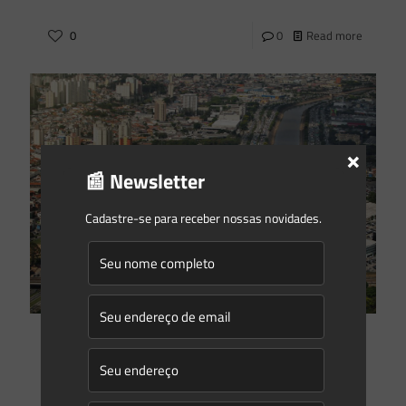
0
0
Read more
×
📰 Newsletter
Cadastre-se para receber nossas novidades.
Marcos Saes
on
23/03/2021
A imprescindível função ambiental das Áreas de
Preservação Permanente (APPs)