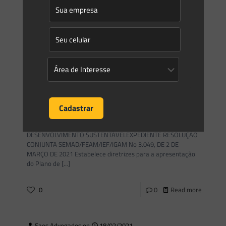
As Áreas de Preservação Permanentes (APPs) são espaços
especialmente protegidos que têm a conceituação legal
dada, sobretudo, pelo art. 3º, inciso II, do Código Florestal
(Lei
[…]
0
0
Read more
Saes Advogados
on
10/03/2021
Novidades | Âmbito Estadual: Minas Gerais
SECRETARIA DE ESTADO DO MEIO AMBIENTE E DO
DESENVOLVIMENTO SUSTENTÁVELEXPEDIENTE RESOLUÇÃO
CONJUNTA SEMAD/FEAM/IEF/IGAM No 3.049, DE 2 DE
MARÇO DE 2021 Estabelece diretrizes para a apresentação
do Plano de
[…]
0
0
Read more
Saes Advogados
on
18/02/2021