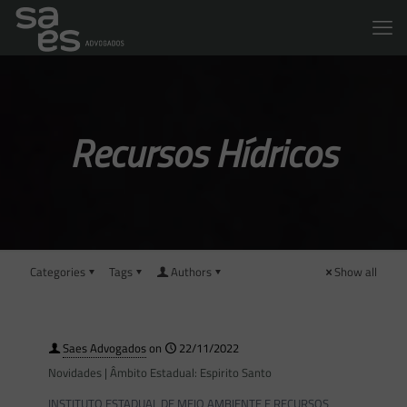
Recursos Hídricos
Categories
Tags
Authors
Show all
Saes Advogados
on
22/11/2022
Novidades | Âmbito Estadual: Espirito Santo
INSTITUTO ESTADUAL DE MEIO AMBIENTE E RECURSOS