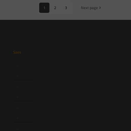
1
2
3
Next page
Saes
Início
Quem Somos
Atuação
Equipe
Newsletter
Publicações
Artigos