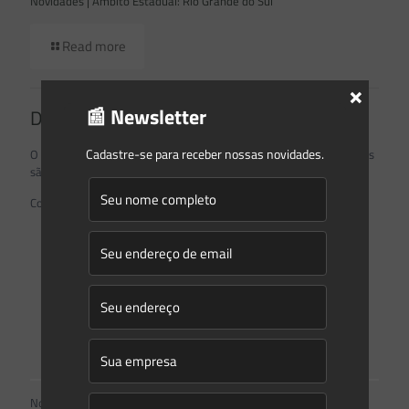
Novidades | Âmbito Estadual: Rio Grande do Sul
Read more
×
📰 Newsletter
Deixe um comentário
Cadastre-se para receber nossas novidades.
O seu endereço de e-mail não será publicado.
Campos obrigatórios
são marcados com
*
Comentário
*
Nome
*