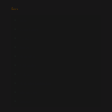
Saes
Início
Quem Somos
Atuação
Equipe
Newsletter
Publicações
Artigos
Novidades Legislativas
Informativos
Contato