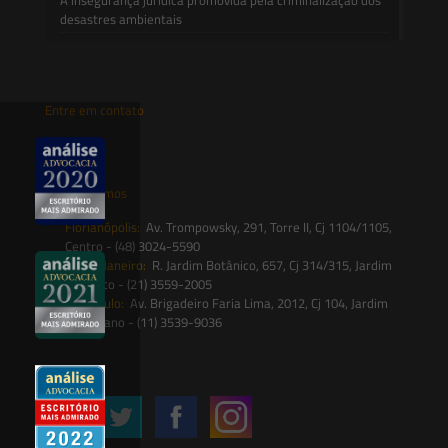
desastres ambientais
Entre em contato
contato@saesadvogados.com.br
Onde estamos
Florianópolis:
Av. Trompowsky, 291, Torre II, Cj 1104/1105,
Centro - (48) 3024-5590
Rio de Janeiro:
R. Jardim Botânico, 657, Cj 314/315, Jardim
Botânico - (21) 3559-2005
São Paulo:
Av. Brigadeiro Faria Lima, 2012, Cj 104, Jardim
Paulistano - (11) 3539-9036
Siga-nos