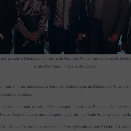
vento com o Ministro o a diretora de Assuntos Ambientais da Abrapch, Gleyse Gu
Bruno Menezes. | Imagem: Divulgação
pch) comemorou, nesta quarta-feira (26), a declaração do Ministro de Minas e E
aís será prioridade.
esários que atuam no setor elétrico, especialmente nas Pequenas Centrais Hidre
istro, hoje, renova as nossas esperanças”, afirmou Paulo Arbex, presidente d
stuma levar 9 anos, de acordo com informações obtidas em 81 hidrelétricas li