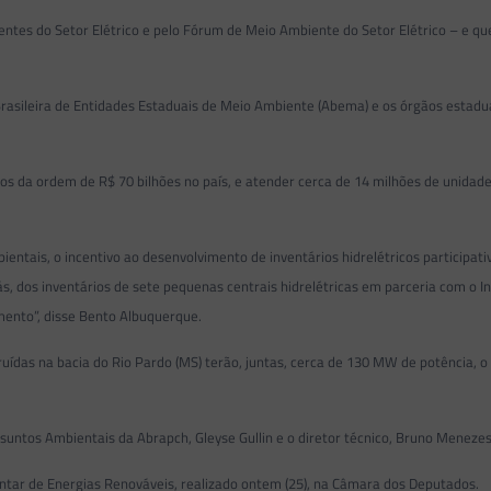
entes do Setor Elétrico e pelo Fórum de Meio Ambiente do Setor Elétrico – e 
rasileira de Entidades Estaduais de Meio Ambiente (Abema) e os órgãos estadua
os da ordem de R$ 70 bilhões no país, e atender cerca de 14 milhões de unida
ais, o incentivo ao desenvolvimento de inventários hidrelétricos participativ
ás, dos inventários de sete pequenas centrais hidrelétricas em parceria com o I
mento”, disse Bento Albuquerque.
uídas na bacia do Rio Pardo (MS) terão, juntas, cerca de 130 MW de potência, o
untos Ambientais da Abrapch, Gleyse Gullin e o diretor técnico, Bruno Menezes
tar de Energias Renováveis, realizado ontem (25), na Câmara dos Deputados.