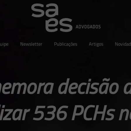
uipe
Newsletter
Publicações
Artigos
Novidad
emora decisão d
lizar 536 PCHs n