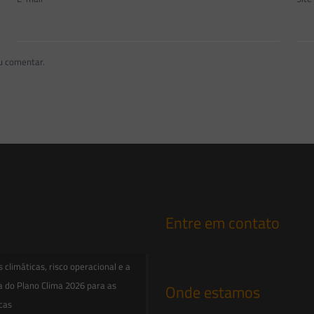
u comentar.
Entre em contato
contato@saesadvogados.com.br
climáticas, risco operacional e a
a do Plano Clima 2026 para as
Onde estamos
icas