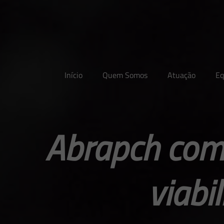
Início
Quem Somos
Atuação
Eq
Abrapch com
viabi