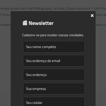
 energia do país com 5.943 MW gerados. Ao todo, o Brasil conta com 1.124 PCH
×
737 CGHs e 1069 PCHs e que somam 1806 centrais – os investimento previstos sã
📰 Newsletter
mbiental. Considerando aquelas em operação, em construção, em estudos e inve
Cadastre-se para receber nossas novidades.