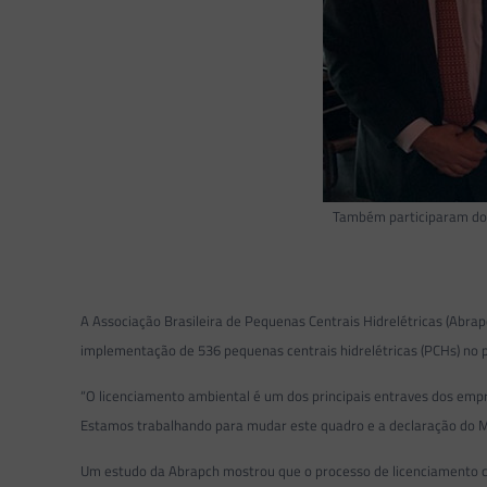
Também participaram do e
A Associação Brasileira de Pequenas Centrais Hidrelétricas (Abra
implementação de 536 pequenas centrais hidrelétricas (PCHs) no p
“O licenciamento ambiental é um dos principais entraves dos empr
Estamos trabalhando para mudar este quadro e a declaração do Min
Um estudo da Abrapch mostrou que o processo de licenciamento co