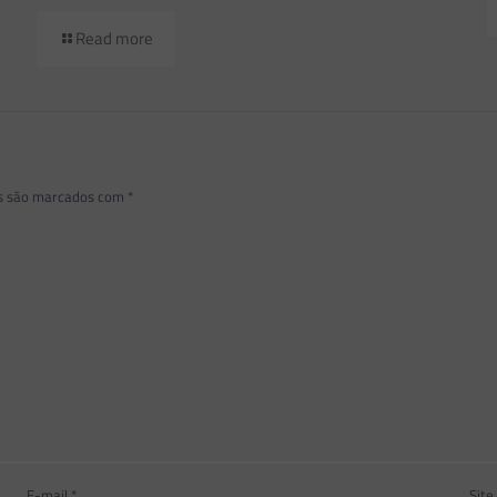
Read more
os são marcados com
*
E-mail
*
Site