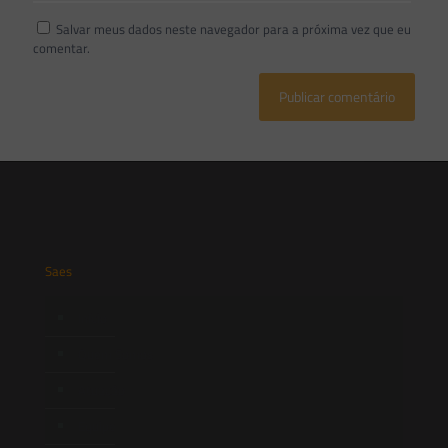
Salvar meus dados neste navegador para a próxima vez que eu
comentar.
Saes
Início
Quem Somos
Atuação
Equipe