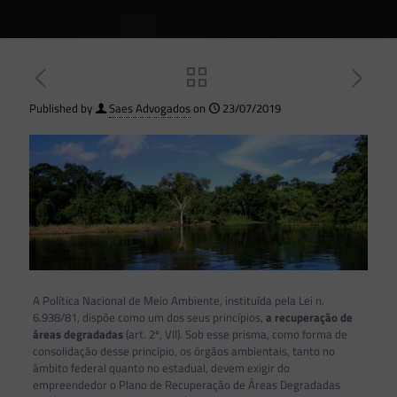
Published by
Saes Advogados
on
23/07/2019
A Política Nacional de Meio Ambiente, instituída pela Lei n.
6.938/81, dispõe como um dos seus princípios,
a recuperação de
áreas degradadas
(art. 2º, VII). Sob esse prisma, como forma de
consolidação desse princípio, os órgãos ambientais, tanto no
âmbito federal quanto no estadual, devem exigir do
empreendedor o Plano de Recuperação de Áreas Degradadas