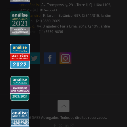
Florianópolis:
Av. Trompowsky, 291, Torre II, Cj 1104/1105,
Centro - (48) 3024-5590
Rio de Janeiro:
R. Jardim Botânico, 657, Cj 314/315, Jardim
Botânico - (21) 3559-2005
São Paulo:
Av. Brigadeiro Faria Lima, 2012, Cj 104, Jardim
Paulistano - (11) 3539-9036
Siga-nos
© 2026 SAES Advogados. Todos os direitos reservados.