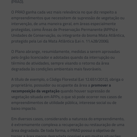
(PRAD).
O PRAD ganha cada vez mais relevância no que diz respeito a
empreendimentos que necessitem de supressão de vegetação ou
intervenção, de uma maneira geral, em áreas especialmente
protegidas, como Áreas de Preservação Permanente (APPs) e
Unidades de Conservação, ou integrante do bioma Mata Atlântica,
protegido pela Lei da Mata Atlântica (Lei n. 11.428/2006).
O Plano abrange, resumidamente, medidas a serem aprovadas
pelo órgão licenciador e adotadas quando da interrupção ou
término de atividades, sempre visando o retorno da área
degradada às condições ambientais mais favoráveis.
A título de exemplo, o Código Florestal (Lei 12.651/2012), obriga o
proprietário, possuidor ou ocupante da área a
promover a
recomposição
da vegetação
quando houver supressão de
vegetação situada em APPs, o que só pode ocorrer nos casos de
empreendimentos de utilidade pública, interesse social ou de
baixo impacto.
Em diversos casos, considerando a natureza do empreendimento,
é extremamente complexa a recuperação ou restauração de uma
área degradada. De toda forma, o PRAD possui o objetivo de
tornar a área menos degradada possível e em muitas situações,