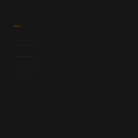
Saes
Início
Quem Somos
Atuação
Equipe
Newsletter
Publicações
Artigos
Novidades Legislativas
Informativos