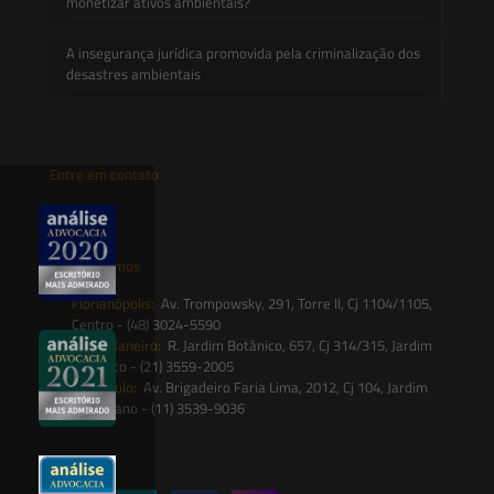
monetizar ativos ambientais?
A insegurança jurídica promovida pela criminalização dos
desastres ambientais
Entre em contato
contato@saesadvogados.com.br
Onde estamos
Florianópolis:
Av. Trompowsky, 291, Torre II, Cj 1104/1105,
Centro - (48) 3024-5590
Rio de Janeiro:
R. Jardim Botânico, 657, Cj 314/315, Jardim
Botânico - (21) 3559-2005
São Paulo:
Av. Brigadeiro Faria Lima, 2012, Cj 104, Jardim
Paulistano - (11) 3539-9036
Siga-nos