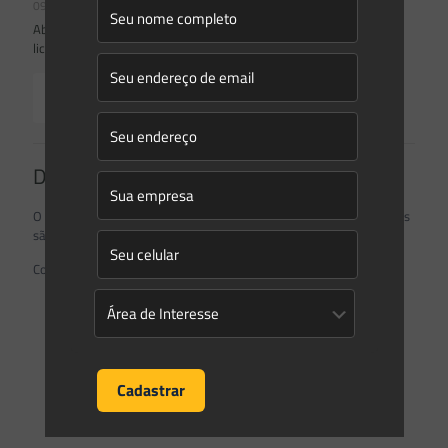
09/04/2020
Abrapch reúne mais de 100 pessoas on-line para discutir
licenciamento ambiental em Santa Catarina
Read more
Deixe um comentário
O seu endereço de e-mail não será publicado.
Campos obrigatórios
são marcados com
*
Comentário
*