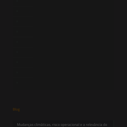
Quem Somos
Atuação
Equipe
Newsletter
Publicações
Artigos
Novidades Legislativas
Informativos
Contato
Blog
Mudanças climáticas, risco operacional e a relevância do