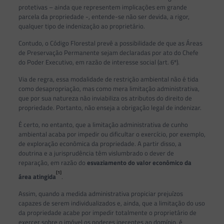
protetivas – ainda que representem implicações em grande
parcela da propriedade -, entende-se não ser devida, a rigor,
qualquer tipo de indenização ao proprietário.
Contudo, o Código Florestal prevê a possibilidade de que as Áreas
de Preservação Permanente sejam declaradas por ato do Chefe
do Poder Executivo, em razão de interesse social (art. 6º).
Via de regra, essa modalidade de restrição ambiental não é tida
como desapropriação, mas como mera limitação administrativa,
que por sua natureza não inviabiliza os atributos do direito de
propriedade. Portanto, não enseja a obrigação legal de indenizar.
É certo, no entanto, que a limitação administrativa de cunho
ambiental acaba por impedir ou dificultar o exercício, por exemplo,
de exploração econômica da propriedade. A partir disso, a
doutrina e a jurisprudência têm vislumbrado o dever de
reparação, em razão do
esvaziamento do valor econômico da
[1]
área atingida
.
Assim, quando a medida administrativa propiciar prejuízos
capazes de serem individualizados e, ainda, que a limitação do uso
da propriedade acabe por impedir totalmente o proprietário de
exercer sobre o imóvel os poderes inerentes ao domínio, é