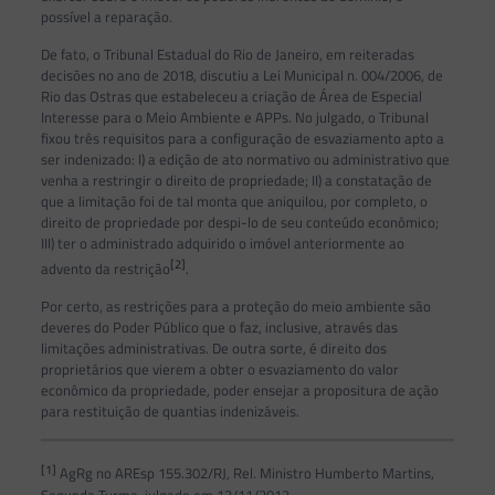
possível a reparação.
De fato, o Tribunal Estadual do Rio de Janeiro, em reiteradas
decisões no ano de 2018, discutiu a Lei Municipal n. 004/2006, de
Rio das Ostras que estabeleceu a criação de Área de Especial
Interesse para o Meio Ambiente e APPs. No julgado, o Tribunal
fixou três requisitos para a configuração de esvaziamento apto a
ser indenizado: I) a edição de ato normativo ou administrativo que
venha a restringir o direito de propriedade; II) a constatação de
que a limitação foi de tal monta que aniquilou, por completo, o
direito de propriedade por despi-lo de seu conteúdo econômico;
III) ter o administrado adquirido o imóvel anteriormente ao
[2]
advento da restrição
.
Por certo, as restrições para a proteção do meio ambiente são
deveres do Poder Público que o faz, inclusive, através das
limitações administrativas. De outra sorte, é direito dos
proprietários que vierem a obter o esvaziamento do valor
econômico da propriedade, poder ensejar a propositura de ação
para restituição de quantias indenizáveis.
[1]
AgRg no AREsp 155.302/RJ, Rel. Ministro Humberto Martins,
Segunda Turma, julgado em 13/11/2012.