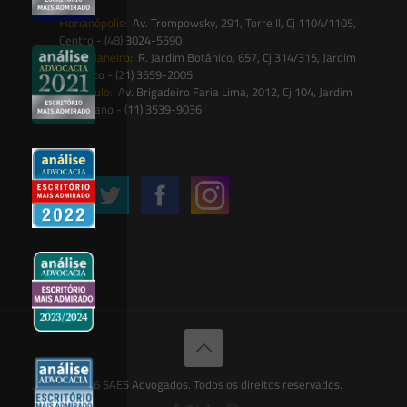
Florianópolis:
Av. Trompowsky, 291, Torre II, Cj 1104/1105,
Centro - (48) 3024-5590
Rio de Janeiro:
R. Jardim Botânico, 657, Cj 314/315, Jardim
Botânico - (21) 3559-2005
São Paulo:
Av. Brigadeiro Faria Lima, 2012, Cj 104, Jardim
Paulistano - (11) 3539-9036
Siga-nos
© 2026 SAES Advogados. Todos os direitos reservados.