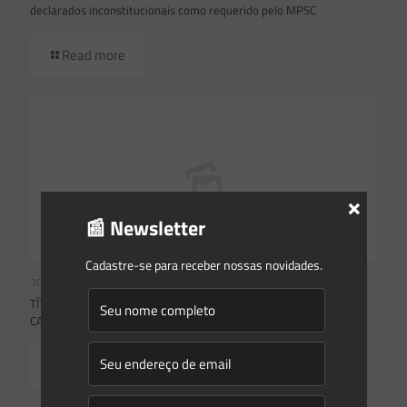
declarados inconstitucionais como requerido pelo MPSC
Read more
×
📰 Newsletter
Cadastre-se para receber nossas novidades.
30/06/2021
TÍTULO VERDES: USO DA TERRA E ENERGIAS RENOVÁVEIS SÃO
CATEGORIAS MAIS FINANCIADAS NO BRASIL, DIZ ESTUDO
Read more