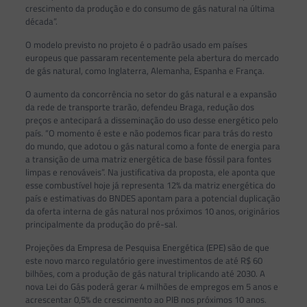
crescimento da produção e do consumo de gás natural na última
década”.
O modelo previsto no projeto é o padrão usado em países
europeus que passaram recentemente pela abertura do mercado
de gás natural, como Inglaterra, Alemanha, Espanha e França.
O aumento da concorrência no setor do gás natural e a expansão
da rede de transporte trarão, defendeu Braga, redução dos
preços e antecipará a disseminação do uso desse energético pelo
país. “O momento é este e não podemos ficar para trás do resto
do mundo, que adotou o gás natural como a fonte de energia para
a transição de uma matriz energética de base fóssil para fontes
limpas e renováveis”. Na justificativa da proposta, ele aponta que
esse combustível hoje já representa 12% da matriz energética do
país e estimativas do BNDES apontam para a potencial duplicação
da oferta interna de gás natural nos próximos 10 anos, originários
principalmente da produção do pré-sal.
Projeções da Empresa de Pesquisa Energética (EPE) são de que
este novo marco regulatório gere investimentos de até R$ 60
bilhões, com a produção de gás natural triplicando até 2030. A
nova Lei do Gás poderá gerar 4 milhões de empregos em 5 anos e
acrescentar 0,5% de crescimento ao PIB nos próximos 10 anos.