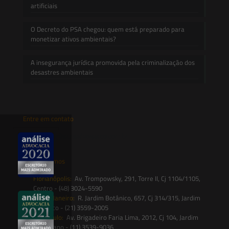
artificiais
O Decreto do PSA chegou: quem está preparado para
monetizar ativos ambientais?
A insegurança jurídica promovida pela criminalização dos
desastres ambientais
Entre em contato
contato@saesadvogados.com.br
Onde estamos
Florianópolis:
Av. Trompowsky, 291, Torre II, Cj 1104/1105,
Centro - (48) 3024-5590
Rio de Janeiro:
R. Jardim Botânico, 657, Cj 314/315, Jardim
Botânico - (21) 3559-2005
São Paulo:
Av. Brigadeiro Faria Lima, 2012, Cj 104, Jardim
Paulistano - (11) 3539-9036