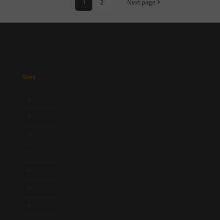
1
2
Next page
Saes
Início
Quem Somos
Atuação
Equipe
Newsletter
Publicações
Artigos