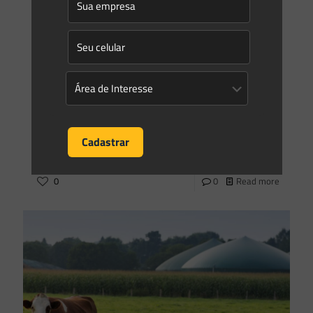
0
0
Read more
Saes Advogados
on
11/12/2020
Com alterações, Senado aprova projeto da Lei do Gás; texto
volta à Câmara
O Senado aprovou hoje, com alterações, o novo marco
regulatório para o setor de gás. A proposta visa
desconcentrar o mercado de gás, substituindo o modelo
[…]
0
0
Read more