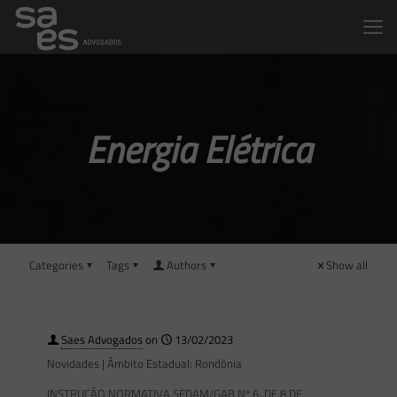
Energia Elétrica
Categories
Tags
Authors
Show all
Saes Advogados
on
13/02/2023
Novidades | Âmbito Estadual: Rondônia
INSTRUÇÃO NORMATIVA SEDAM/GAB Nº 6, DE 8 DE