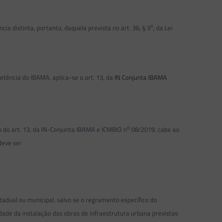
o
 distinta, portanto, daquela prevista no art. 36, § 3
, da Lei
tência do IBAMA, aplica-se o art. 13, da
IN Conjunta IBAMA
o
do art. 13, da IN-Conjunta IBAMA e ICMBIO n
08/2019, cabe ao
deve ser
adual ou municipal, salvo se o regramento específico do
dade da instalação das obras de infraestrutura urbana previstas