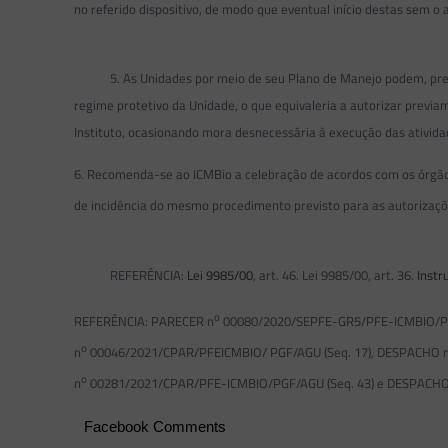
no referido dispositivo, de modo que eventual início destas sem o
5. As Unidades por meio de seu Plano de Manejo podem, previam
regime protetivo da Unidade, o que equivaleria a autorizar previa
Instituto, ocasionando mora desnecessária à execução das ativida
6. Recomenda-se ao ICMBio a celebração de acordos com os órgãos 
de incidência do mesmo procedimento previsto para as autorizaçõe
REFERÊNCIA:
Lei 9985/00
, art. 46. Lei 9985/00, art. 36.
Instr
o
REFERÊNCIA: PARECER n
00080/2020/SEPFE-GR5/PFE-ICMBIO/PGF
o
n
00046/2021/CPAR/PFEICMBIO/ PGF/AGU (Seq. 17), DESPACHO 
o
n
00281/2021/CPAR/PFE-ICMBIO/PGF/AGU (Seq. 43) e DESPACHO
Facebook Comments