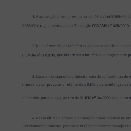
1. A aprovação prévia prevista no art. 46, da Lei 9.985/00 não tr
o
9.985/00 e regulamentada pela
Resolução CONAMA n
428/2010
.
2. Na hipótese de ser também exigido para as atividades descrit
o
e ICMBio n
08/2019
, que determina a incidência do regramento pr
3. Caso o licenciamento ambiental seja de competência do esta
empreendedor provocar diretamente o ICMBio para obtenção da apr
o
submetido, por analogia, ao rito da
IN-ICM n
04/2009
, enquanto 
4. Nessa última hipótese, a aprovação prévia prevista no art. 46
licenciamento ambiental perante o órgão competente preveja expre