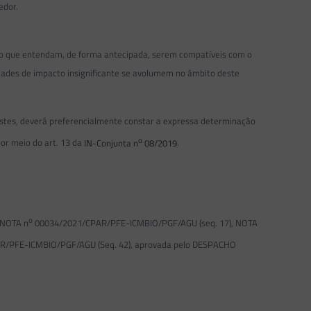
edor.
o que entendam, de forma antecipada, serem compatíveis com o
vidades de impacto insignificante se avolumem no âmbito deste
justes, deverá preferencialmente constar a expressa determinação
o
or meio do art. 13 da
IN-Conjunta n
08/2019
.
o
 NOTA n
00034/2021/CPAR/PFE-ICMBIO/PGF/AGU (seq. 17), NOTA
/PFE-ICMBIO/PGF/AGU (Seq. 42), aprovada pelo DESPACHO