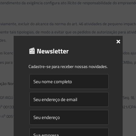
 atendimento da exigência configura ato ilícito de responsabilidade do empreend
ente, excluir do alcance da norma do art. 46 atividades de pequeno impact
mente tais tipologias, de modo a evitar que os pedidos de autorização para ati
×
des.
📰 Newsletter
licenciadores a fim de pacificar a aplicação do art. 46, SNUC. Nos referidos a
s para o licenciamento ambiental (ALA), tal como feito entre IBAMA e ICMBio, p
Cadastre-se para receber nossas novidades.
ução Normativa ICMBio 04/09
.
Resolução CONAMA 428/10
.
o
/AGU (Seq. 2), PARECER n
00008/2020/CPAR/PFE-ICMBIO/PGF/AGU (Seq. 9),
o
o
n
00133/2021/CPAR/PFE-ICMBIO/PGF/AGU (Seq. 18), NOTA n
00115/2021/CPAR
o
 n
00513/2021/GABINETE/PFE-ICMBIO/PGF/AGU (Seq. 44)