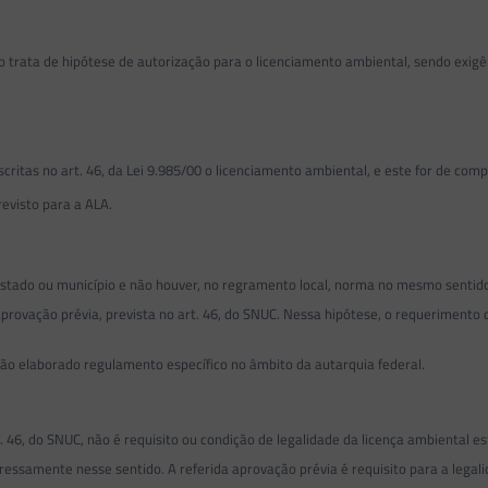
ata de hipótese de autorização para o licenciamento ambiental, sendo exigência
as no art. 46, da Lei 9.985/00 o licenciamento ambiental, e este for de compe
evisto para a ALA.
do ou município e não houver, no regramento local, norma no mesmo sentido 
ovação prévia, prevista no art. 46, do SNUC. Nessa hipótese, o requerimento 
não elaborado regulamento específico no âmbito da autarquia federal.
, do SNUC, não é requisito ou condição de legalidade da licença ambiental est
ssamente nesse sentido. A referida aprovação prévia é requisito para a legali