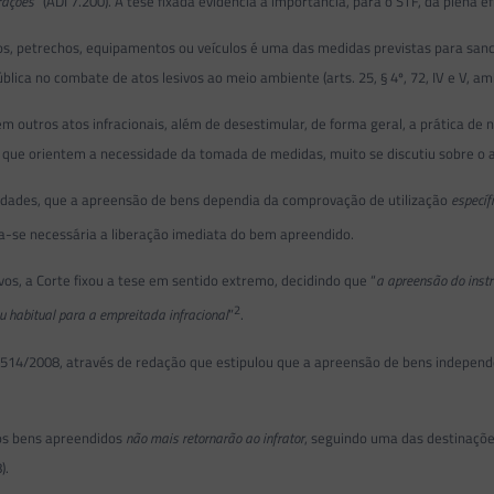
erações
” (ADI 7.200). A tese fixada evidencia a importância, para o STF, da plena e
os, petrechos, equipamentos ou veículos é uma das medidas previstas para sanci
a no combate de atos lesivos ao meio ambiente (arts. 25, § 4º, 72, IV e V, ambo
 em outros atos infracionais, além de desestimular, de forma geral, a prática d
s que orientem a necessidade da tomada de medidas, muito se discutiu sobre o 
nidades, que a apreensão de bens dependia da comprovação de utilização
específ
ia-se necessária a liberação imediata do bem apreendido.
os, a Corte fixou a tese em sentido extremo, decidindo que “
a apreensão do instr
2
ou habitual para a empreitada infracional
”
.
14/2008, através de redação que estipulou que a apreensão de bens independe de
 os bens apreendidos
não mais retornarão ao infrator
, seguindo uma das destinações
).