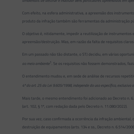
ambientais de destruir e inutilizar bens particulares apreendidos em op
Com efeito, na esfera administrativa, a apreensão dos instrument
produto da infração também são ferramentas da administração públic
O objetivo é, nitidamente, impedir a reutilização de instrumentos
apreensão/destruição. Mas, em razão da falta de requisitos claro
Em um passado não tão distante, o STJ decidiu, em várias oportu
1
ao meio ambiente
. Se os requisitos não fossem demonstrados, faz
O entendimento mudou e, em sede de análise de recursos repetitiv
4º do art. 25 da Lei 9.605/1998, independe do uso específico, exclusivo 
Mais tarde, o mesmo entendimento foi adicionado ao Decreto n. 6.5
(art. 102, § 1º, com redação dada pelo Decreto n. 11.080/2022).
Por sua vez, caso confirmada a ocorrência da infração ambiental,
destruição de equipamentos (arts. 134 e ss., Decreto n. 6.514/2008