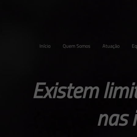
Início
Quem Somos
Atuação
Eq
Existem limi
nas 