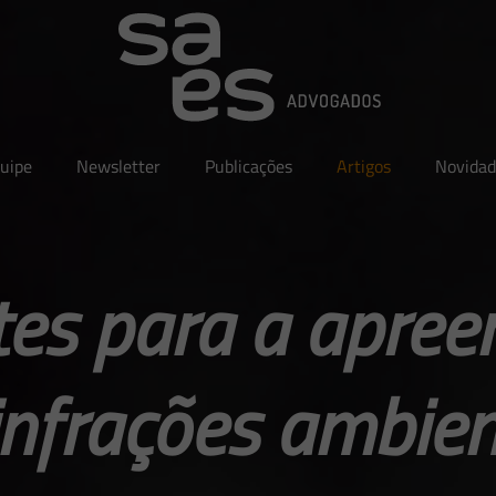
uipe
Newsletter
Publicações
Artigos
Novidad
tes para a apre
infrações ambien