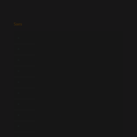
Saes
Início
Quem Somos
Atuação
Equipe
Newsletter
Publicações
Artigos
Novidades Legislativas
Informativos