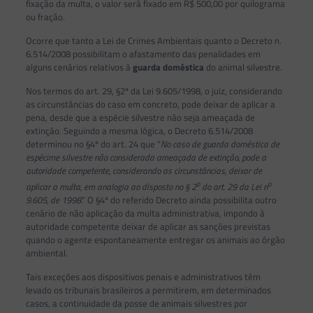
fixação da multa, o valor será fixado em R$ 500,00 por quilograma
ou fração.
Ocorre que tanto a Lei de Crimes Ambientais quanto o Decreto n.
6.514/2008 possibilitam o afastamento das penalidades em
alguns cenários relativos à
guarda
doméstica
do animal silvestre.
Nos termos do art. 29, §2º da Lei 9.605/1998, o juiz, considerando
as circunstâncias do caso em concreto, pode deixar de aplicar a
pena, desde que a espécie silvestre não seja ameaçada de
extinção. Seguindo a mesma lógica, o Decreto 6.514/2008
determinou no §4º do art. 24 que “
No caso de guarda doméstica de
espécime silvestre não considerada ameaçada de extinção, pode a
autoridade competente, considerando as circunstâncias, deixar de
o
o
aplicar a multa, em analogia ao disposto no § 2
do art. 29 da Lei n
9.605, de 1998
.” O §4º do referido Decreto ainda possibilita outro
cenário de não aplicação da multa administrativa, impondo à
autoridade competente deixar de aplicar as sanções previstas
quando o agente espontaneamente entregar os animais ao órgão
ambiental.
Tais exceções aos dispositivos penais e administrativos têm
levado os tribunais brasileiros a permitirem, em determinados
casos, a continuidade da posse de animais silvestres por