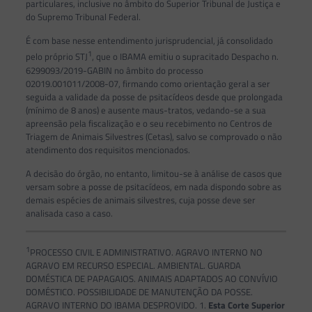
particulares, inclusive no âmbito do Superior Tribunal de Justiça e
do Supremo Tribunal Federal.
É com base nesse entendimento jurisprudencial, já consolidado
1
pelo próprio STJ
, que o IBAMA emitiu o supracitado Despacho n.
6299093/2019-GABIN no âmbito do processo
02019.001011/2008-07, firmando como orientação geral a ser
seguida a validade da posse de psitacídeos desde que prolongada
(mínimo de 8 anos) e ausente maus-tratos, vedando-se a sua
apreensão pela fiscalização e o seu recebimento no Centros de
Triagem de Animais Silvestres (Cetas), salvo se comprovado o não
atendimento dos requisitos mencionados.
A decisão do órgão, no entanto, limitou-se à análise de casos que
versam sobre a posse de psitacídeos, em nada dispondo sobre as
demais espécies de animais silvestres, cuja posse deve ser
analisada caso a caso.
1
PROCESSO CIVIL E ADMINISTRATIVO. AGRAVO INTERNO NO
AGRAVO EM RECURSO ESPECIAL. AMBIENTAL. GUARDA
DOMÉSTICA DE PAPAGAIOS. ANIMAIS ADAPTADOS AO CONVÍVIO
DOMÉSTICO. POSSIBILIDADE DE MANUTENÇÃO DA POSSE.
AGRAVO INTERNO DO IBAMA DESPROVIDO. 1.
Esta Corte Superior