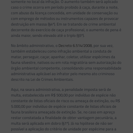
somente no local da infração. O aumento também será aplicado
caso o crime ocorra em período proibido à caça, durante a noite,
com abuso da licença concedida, em unidade de conservação ou
com emprego de métodos ou instrumentos capazes de provocar
destruição em massa (§4º). Em se tratando de crime ambiental
decorrente do exercício de caça profissional, o aumento de pena é
ainda maior, sendo elevado até o triplo (§5º).
No âmbito administrativo, o
Decreto 6.514/2008
, por sua vez,
também estabeleceu como infração ambiental a conduta de
matar, perseguir, caçar, apanhar, coletar, utilizar espécimes da
fauna silvestre, nativos ou em rota migratória sem autorização do
órgão ambiental competente, consolidando uma responsabilidade
administrativa aplicável ao infrator pelo mesmo ato criminoso
descrito na Lei de Crimes Ambientais.
Aqui, na seara administrativa, a penalidade imposta será de
multa, estabelecida em R$ 500,00 por indivíduo de espécie não
constante de listas oficiais de risco ou ameaça de extinção, ou R$
5.000,00 por indivíduo de espécie constante de listas oficiais de
fauna brasileira ameaçada de extinção. Se, no caso em apreço
restar constatada a finalidade de obter vantagem pecuniária, a
multa será aplicada em dobro (§1º). Já na hipótese de não ser
possível a aplicação do critério de unidade por espécime para a