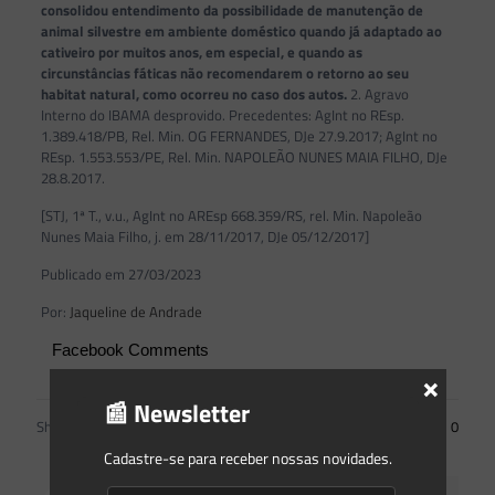
consolidou entendimento da possibilidade de manutenção de
animal silvestre em ambiente doméstico quando já adaptado ao
cativeiro por muitos anos, em especial, e quando as
circunstâncias fáticas não recomendarem o retorno ao seu
habitat natural, como ocorreu no caso dos autos.
2. Agravo
Interno do IBAMA desprovido. Precedentes: AgInt no REsp.
1.389.418/PB, Rel. Min. OG FERNANDES, DJe 27.9.2017; AgInt no
REsp. 1.553.553/PE, Rel. Min. NAPOLEÃO NUNES MAIA FILHO, DJe
28.8.2017.
[STJ, 1ª T., v.u., AgInt no AREsp 668.359/RS, rel. Min. Napoleão
Nunes Maia Filho, j. em 28/11/2017, DJe 05/12/2017]
Publicado em 27/03/2023
Por:
Jaqueline de Andrade
Facebook Comments
×
📰 Newsletter
Share
0
Cadastre-se para receber nossas novidades.